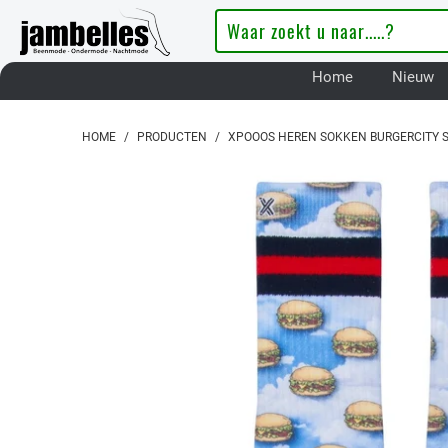
Home
Nieuw
HOME
/
PRODUCTEN
/
XPOOOS HEREN SOKKEN BURGERCITY 