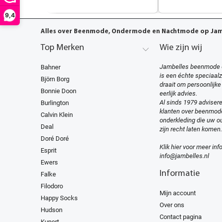
9,4
Alles over Beenmode, Ondermode en Nachtmode op Jamb
Top Merken
Wie zijn wij
Jambelles beenmode 
Bahner
is een échte speciaal
Björn Borg
draait om persoonlijke
Bonnie Doon
eerlijk advies.
Al sinds 1979 advisere
Burlington
klanten over beenmod
Calvin Klein
onderkleding die uw ou
Deal
zijn recht laten komen.
Doré Doré
Klik hier voor meer inf
Esprit
info@jambelles.nl
Ewers
Informatie
Falke
Filodoro
Mijn account
Happy Socks
Over ons
Hudson
Contact pagina
Kunert