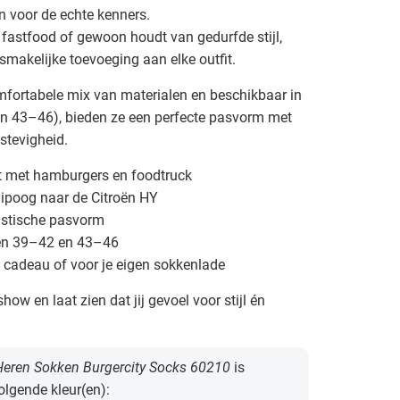
 voor de echte kenners.
 fastfood of gewoon houdt van gedurfde stijl,
smakelijke toevoeging aan elke outfit.
ortabele mix van materialen en beschikbaar in
n 43–46), bieden ze een perfecte pasvorm met
stevigheid.
rint met hamburgers en foodtruck
nipoog naar de Citroën HY
astische pasvorm
ten 39–42 en 43–46
d cadeau of voor je eigen sokkenlade
show en laat zien dat jij gevoel voor stijl én
eren Sokken Burgercity Socks 60210
is
volgende kleur(en):