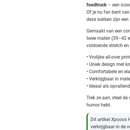
foodtruck
– een icoon
Of je nu fan bent van
deze sokken zijn een 
Gemaakt van een comf
twee maten (39–42 e
voldoende stretch en 
• Vrolijke all-over p
• Uniek design met k
• Comfortabele en el
• Verkrijgbaar in ma
• Ideaal als opvallen
Trek ze aan, steel de 
humor hebt.
Dit artikel
Xpooos H
verkrijgbaar in de 