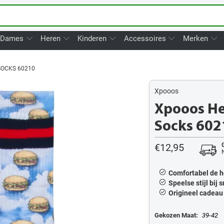
Dames
Heren
Kinderen
Accessoires
Merken
SOCKS 60210
Xpooos
Xpooos He
Socks 602
€12,95
Comfortabel de h
Speelse stijl bij
Origineel cadea
Gekozen Maat:
39-42