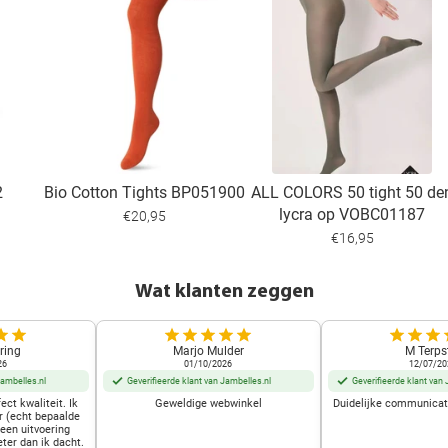
2
Bio Cotton Tights BP051900
ALL COLORS 50 tight 50 de
lycra op VOBC01187
€20,95
€16,95
Wat klanten zeggen
ring
Marjo Mulder
M Terps
26
01/10/2026
12/07/20
Jambelles.nl
Geverifieerde klant van Jambelles.nl
Geverifieerde klant van 
ect kwaliteit. Ik
Geweldige webwinkel
Duidelijke communicati
r (echt bepaalde
 een uitvoering
eter dan ik dacht.