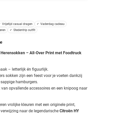
Vrijetijd casual dragen
Vaderdag cadeau
eren
Stedentrip outfit
e
erensokken – All-Over Print met Foodtruck
 – letterlijk én figuurlijk.
 sokken zijn een feest voor je voeten dankzij
an sappige hamburgers.
t van opvallende accessoires en een knipoog naar
n vrolijke kleuren met een originele print,
e verwijzing naar de legendarische
Citroën HY