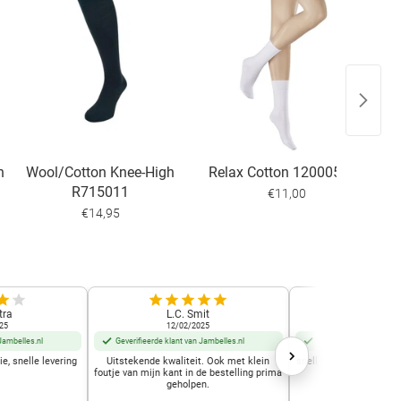
n
Wool/Cotton Knee-High
Relax Cotton 120005120
K
R715011
€11,00
€14,95
tra
L.C. Smit
Frida D
25
12/02/2025
02/12/2
Jambelles.nl
Geverifieerde klant van Jambelles.nl
Geverifieerde klant van
e, snelle levering
Uitstekende kwaliteit. Ook met klein
snelle leering voordelig
foutje van mijn kant in de bestelling prima
draagcom
geholpen.