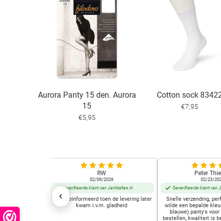
Aurora Panty 15 den. Aurora
Cotton sock 8342
15
€7,95
€5,95
RW
Peter Thie
02/09/2026
02/23/20
Geverifieerde klant van Jambelles.nl
Geverifieerde klant van 
Goed geinformeerd toen de levering later
Snelle verzending, perf
kwam i.v.m. gladheid
wilde een bepalde kleu
blauwe) panty's voor
bestellen, kwaliteit is b