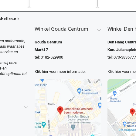
elles.nl:
Winkel Gouda Centrum
Winkel Den 
en ondermode,
Gouda Centrum
Den Haag Centra
zaak waar alles
Markt 7
Kon. Julianaplei
 service en
tel: 0182-529900
tel: 070-3836777
n wij onze
e en
Klik hier voor meer informatie.
Klik hier voor me
tfit optimaal tot
o