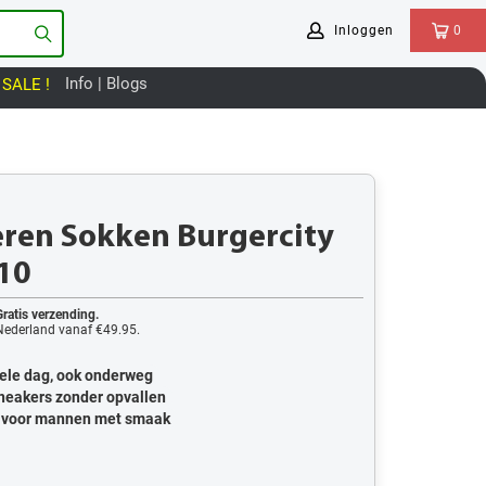
Inloggen
0
Info | Blogs
SALE !
ren Sokken Burgercity
10
Gratis verzending.
Nederland vanaf €49.95.
ele dag, ook onderweg
 sneakers zonder opvallen
u voor mannen met smaak