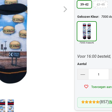
39-42
43-46
Gekozen Kleur:
7000 As
7000 Assorti
Voor 16:00 besteld,
Aantal
Toevoegen aan v
(857)
W