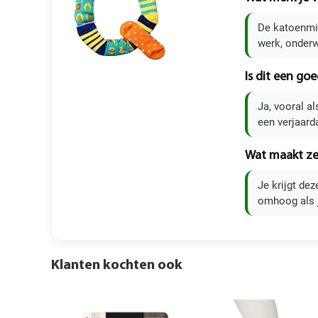
De katoenmix
werk, onderw
Is dit een go
Ja, vooral a
een verjaard
Wat maakt ze
Je krijgt de
omhoog als j
Klanten kochten ook