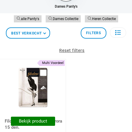
Dames Panty's
alle Panty's
Dames Collectie
Heren Collectie
FILTERS
BEST VERKOCHT
Reset filters
Multi Voordeel
Filodoro Dames Panty Aurora
Bekijk product
15 den.