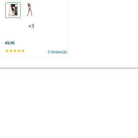
Kleur:
PLATI
Platino
selected
+3
+3
variants
€5,95
★★★★★
Rating: 5 out of 5 stars
3 review(s)