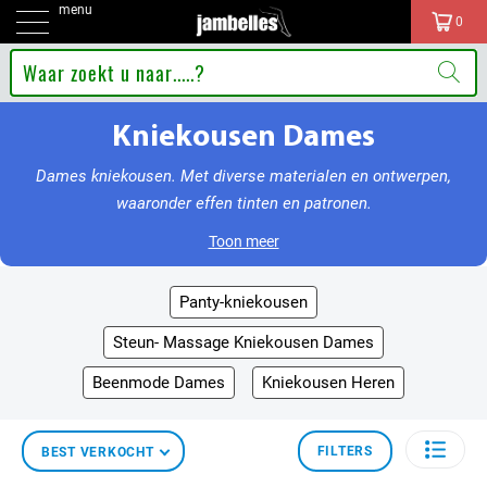
menu
0
Kniekousen Dames
Dames kniekousen. Met diverse materialen en ontwerpen,
waaronder effen tinten en patronen.
Toon meer
Panty-kniekousen
Steun- Massage Kniekousen Dames
Beenmode Dames
Kniekousen Heren
FILTERS
BEST VERKOCHT