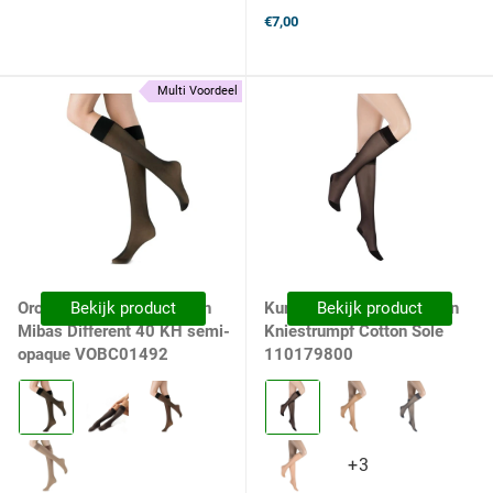
€7,00
Multi Voordeel
Oroblu Dames Kniekousen
Bekijk product
Kunert Dames Kniekousen
Bekijk product
Mibas Different 40 KH semi-
Kniestrumpf Cotton Sole
opaque VOBC01492
110179800
Kleur:
Kleur:
Black
0500
selected
Black.
selected
+3
+3
variants