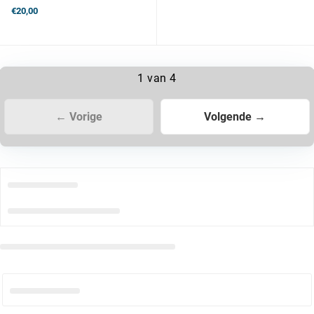
€20,00
1 van 4
← Vorige
Volgende →