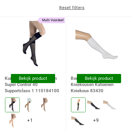
Reset filters
Multi Voordeel
Kunert Dames Kniekousen
Bekijk product
Bonnie Doon Dames
Bekijk product
Super Control 40
Kniekousen Katoenen
Supportclass 1 110184100
Kniekous 83430
Kleur:
Kleur:
0500
Dark
Black
Olive
selected
Dark
+1
+9
+1
+9
Olive
variants
variants
selected