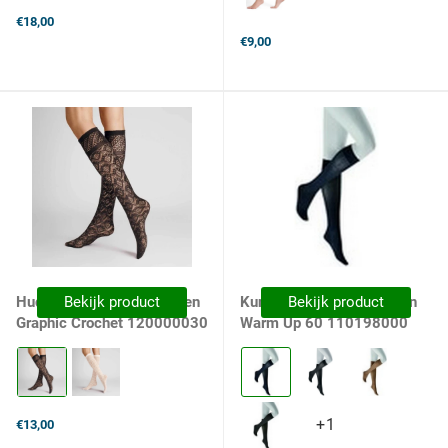
variants
€18,00
€9,00
Hudson Dames Kniekousen
Bekijk product
Kunert Dames Kniekousen
Bekijk product
Graphic Crochet 120000030
Warm Up 60 110198000
Kleur:
Kleur:
0005
880
Black
Marine
selected
selected
+1
+1
€13,00
variants