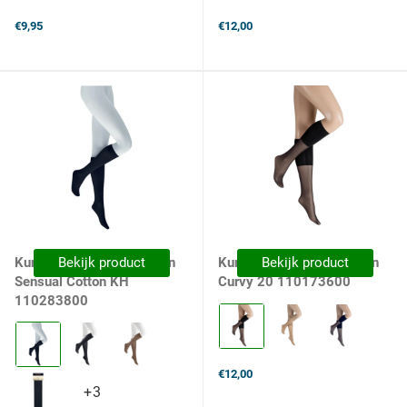
€9,95
€12,00
Kunert Dames Kniekousen
Bekijk product
Kunert Dames Kniekousen
Bekijk product
Sensual Cotton KH
Curvy 20 110173600
110283800
Kleur:
0500
Kleur:
Black
0070
selected
Black
€12,00
selected
+3
+3