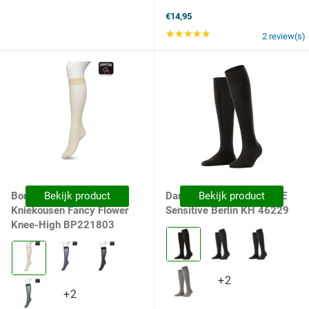
€14,95
★★★★★
Rating: 5 out of 5 st
2 review(s)
Bonnie Doon Dames
Bekijk product
Dames Kniekousen FALKE
Bekijk product
Kniekousen Fancy Flower
Sensitive Berlin KH 46229
Knee-High BP221803
Kleur:
Black
Kleur:
selected
Ivory
Ivory
+2
+2
selected
+2
variants
+2
variants