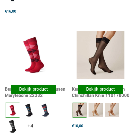
variants
€16,00
Burlington Dames Kniekousen
Bekijk product
Kunert Dames Kniekousen
Bekijk product
Marylebone 22382
Chinchillan Knie 110178000
Kleur:
Kleur:
Cranberry
0500
selected
Black
selected
+4
+4
€10,00
variants