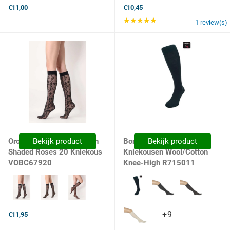
€11,00
€10,45
★★★★★
Rating: 5 out of 5 st
1 review(s)
Oroblu Dames Kniekousen
Bekijk product
Bonnie Doon Dames
Bekijk product
Shaded Roses 20 Kniekous
Kniekousen Wool/Cotton
VOBC67920
Knee-High R715011
Kleur:
Kleur:
Black
Dark
Black
Green
99999
Dark
+9
+9
€11,95
selected
Green
variants
selected