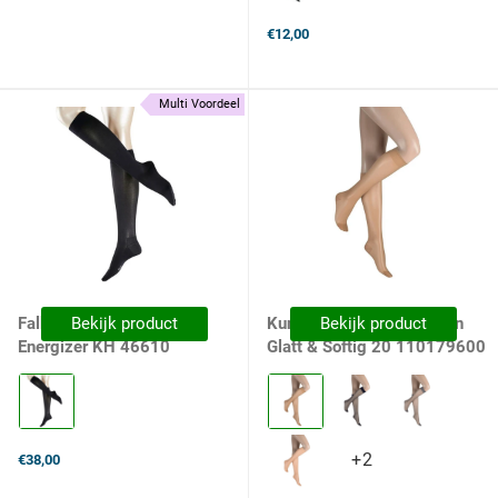
€12,00
Multi Voordeel
Falke Dames Kniekousen
Bekijk product
Kunert Dames Kniekousen
Bekijk product
Energizer KH 46610
Glatt & Softig 20 110179600
Kleur:
Kleur:
Dark
0540
Navy
Cashmere
selected
selected
+2
+2
€38,00
variants