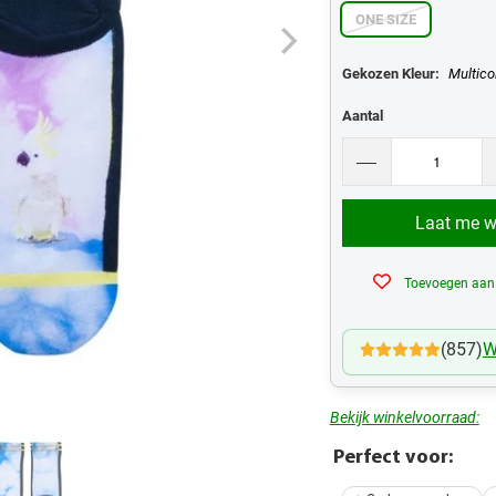
ONE SIZE
Gekozen Kleur:
Multico
Aantal
Laat me we
Toevoegen aan v
(857)
W
Bekijk winkelvoorraad:
Perfect voor: