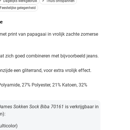
Dagelijks werkgebruik
Thuis ontspannen
Feestelijke gelegenheid
e
et print van papagaai in vrolijk zachte zomerse
aat zich goed combineren met bijvoorbeeld jeans.
zijde een gliterrand, voor extra vrolijk effect.
Polyamide, 27% Polyester, 21% Katoen, 32%
Dames Sokken Sock Biba 70161
is verkrijgbaar in
n):
lticolor)