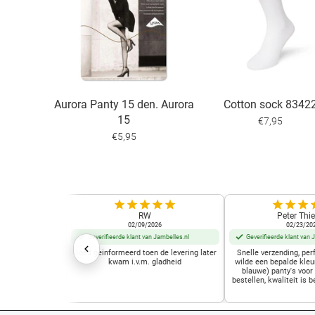
Aurora Panty 15 den. Aurora
Cotton sock 8342
15
€7,95
€5,95
RW
Peter Thie
02/09/2026
02/23/20
Geverifieerde klant van Jambelles.nl
Geverifieerde klant van 
Goed geinformeerd toen de levering later
Snelle verzending, perf
kwam i.v.m. gladheid
wilde een bepalde kleu
blauwe) panty's voor
bestellen, kwaliteit is b