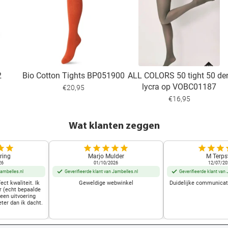
2
Bio Cotton Tights BP051900
ALL COLORS 50 tight 50 de
lycra op VOBC01187
€20,95
€16,95
Wat klanten zeggen
ring
Marjo Mulder
M Terps
26
01/10/2026
12/07/20
Jambelles.nl
Geverifieerde klant van Jambelles.nl
Geverifieerde klant van 
ect kwaliteit. Ik
Geweldige webwinkel
Duidelijke communicati
r (echt bepaalde
 een uitvoering
eter dan ik dacht.