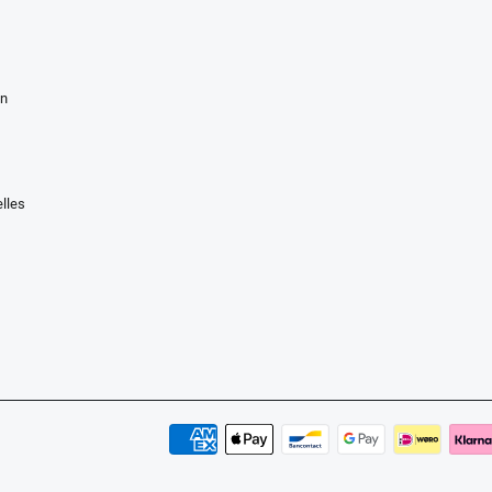
en
lles