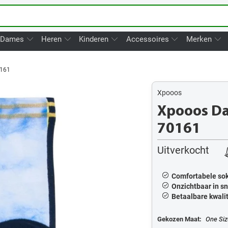
Dames
Heren
Kinderen
Accessoires
Merken
161
Xpooos
Xpooos Da
70161
Uitverkocht
Comfortabele sok
Onzichtbaar in sn
Betaalbare kwalit
Gekozen Maat:
One Siz