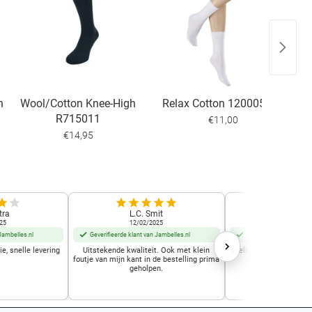
n
Wool/Cotton Knee-High
Relax Cotton 120005120
K
R715011
€11,00
€14,95
tra
L.C. Smit
Frida D
25
12/02/2025
02/12/2
Jambelles.nl
Geverifieerde klant van Jambelles.nl
Geverifieerde klant van
e, snelle levering
Uitstekende kwaliteit. Ook met klein
snelle leering voordelig
foutje van mijn kant in de bestelling prima
draagcom
geholpen.