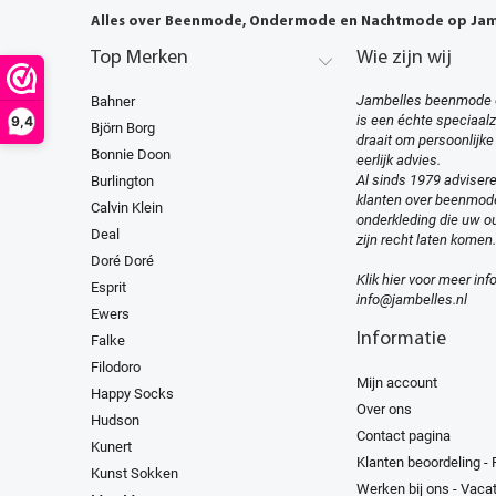
Alles over Beenmode, Ondermode en Nachtmode op Jamb
Top Merken
Wie zijn wij
Jambelles beenmode 
Bahner
is een échte speciaal
9,4
Björn Borg
draait om persoonlijke
Bonnie Doon
eerlijk advies.
Al sinds 1979 advisere
Burlington
klanten over beenmod
Calvin Klein
onderkleding die uw ou
Deal
zijn recht laten komen.
Doré Doré
Klik hier voor meer inf
Esprit
info@jambelles.nl
Ewers
Informatie
Falke
Filodoro
Mijn account
Happy Socks
Over ons
Hudson
Contact pagina
Kunert
Klanten beoordeling -
Kunst Sokken
Werken bij ons - Vaca