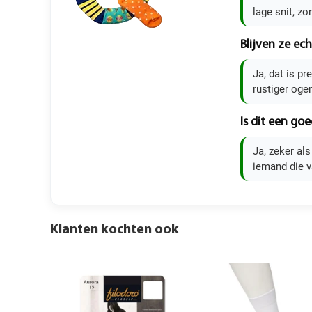
lage snit, zo
Blijven ze ech
Ja, dat is p
rustiger oge
Is dit een go
Ja, zeker al
iemand die v
Klanten kochten ook