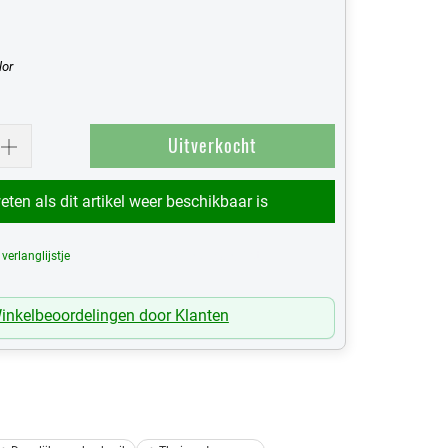
lor
Uitverkocht
ten als dit artikel weer beschikbaar is
erlanglijstje
Mijn Verlanglijst
inkelbeoordelingen door Klanten