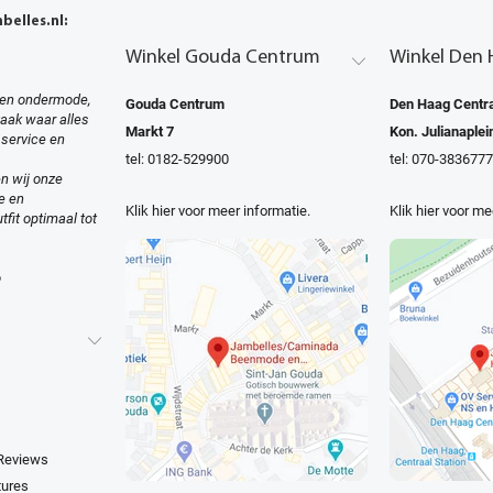
elles.nl:
Winkel Gouda Centrum
Winkel Den 
en ondermode,
Gouda Centrum
Den Haag Centra
zaak waar alles
Markt 7
Kon. Julianaplei
 service en
tel: 0182-529900
tel: 070-3836777
n wij onze
e en
Klik hier voor meer informatie.
Klik hier voor me
tfit optimaal tot
o
 Reviews
tures