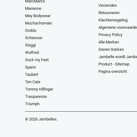
MarcMarcs
Verzenden
Marianne
Retourneren
Mey Bodywear
Klachtenregeling
Muchachomalo
Algemene voorwaard
Oroblu
Privacy Policy
Schiesser
Alle Merken
Sloggi
Dieren Sokken
Wolford
Jambelle wordt Jambe
Sock my Feet
Product - Sitemap
Spanx
Pagina overzicht
Taubert
Ten Cate
Tommy Hilfinger
Trasparenze
Triumph
© 2026
Jambelles
.