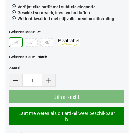
Verfijnt elke outfit met subtiele elegantie
Geschikt voor werk, feest en bruiloften
Wolford-kwaliteit met stijlvolle premium uitstraling
Gekozen Maat:
M
M
L
XL
Gekozen Kleur:
Black
Aantal
Uitverkocht
Laat me weten als dit artikel weer beschikbaar
is