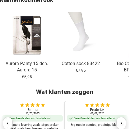
Klanten kochten ook
Aurora Panty 15 den.
Cotton sock 83422
Bio C
Aurora 15
B
€7,95
€5,95
Wat klanten zeggen
Emma
Frederiek
12/02/2025
03/02/2026
Geverifieerde klant van Jambelles.nl
Geverifieerde klant van Jambelles.nl
Punctuele levering zoals afgesproken
Erg mooie panties, prachtige kleuren!
Artikel zoals beschreven op website