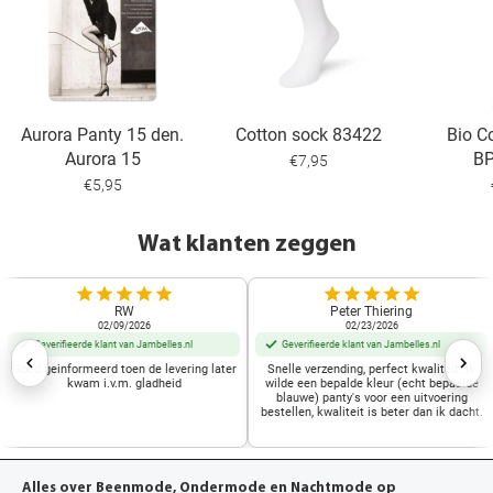
Aurora Panty 15 den.
Cotton sock 83422
Bio C
Aurora 15
B
€7,95
€5,95
Wat klanten zeggen
RW
Peter Thiering
02/09/2026
02/23/2026
Geverifieerde klant van Jambelles.nl
Geverifieerde klant van Jambelles.nl
Goed geinformeerd toen de levering later
Snelle verzending, perfect kwaliteit. Ik
kwam i.v.m. gladheid
wilde een bepalde kleur (echt bepaalde
blauwe) panty's voor een uitvoering
bestellen, kwaliteit is beter dan ik dacht.
Alles over Beenmode, Ondermode en Nachtmode op