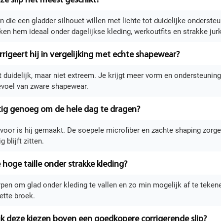
eze slip het meest geschikt?
 die een gladder silhouet willen met lichte tot duidelijke ondersteu
n hem ideaal onder dagelijkse kleding, werkoutfits en strakke jur
rrigeert hij in vergelijking met echte shapewear?
rt duidelijk, maar niet extreem. Je krijgt meer vorm en ondersteuning
voel van zware shapewear.
ttig genoeg om de hele dag te dragen?
arvoor is hij gemaakt. De soepele microfiber en zachte shaping zor
g blijft zitten.
 hoge taille onder strakke kleding?
rpen om glad onder kleding te vallen en zo min mogelijk af te teke
nette broek.
k deze kiezen boven een goedkopere corrigerende slip?