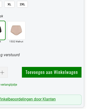
XL
2XL
ck
k
1532 Walnut
g verstuurd
Toevoegen aan Winkelwagen
erlanglijstje
Mijn Verlanglijst
inkelbeoordelingen door Klanten