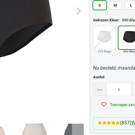
S
M
L
Gekozen Kleur:
090 Bla
029 Beige
090 Blac
Nu besteld, maanda
Aantal
Toevoegen aan v
(857)
W