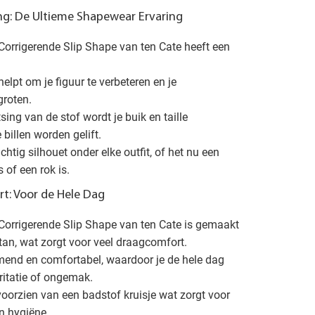
ng: De Ultieme Shapewear Ervaring
Corrigerende Slip Shape van ten Cate heeft een
elpt om je figuur te verbeteren en je
groten.
ing van de stof wordt je buik en taille
e billen worden gelift.
chtig silhouet onder elke outfit, of het nu een
s of een rok is.
t: Voor de Hele Dag
Corrigerende Slip Shape van ten Cate is gemaakt
tan, wat zorgt voor veel draagcomfort.
emend en comfortabel, waardoor je de hele dag
ritatie of ongemak.
voorzien van een badstof kruisje wat zorgt voor
n hygiëne.