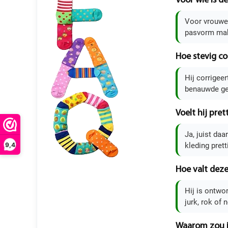
Voor wie is d
Voor vrouwen
pasvorm make
Hoe stevig co
Hij corrigee
benauwde ge
Voelt hij pre
Ja, juist da
9,4
kleding pretti
Hoe valt deze
Hij is ontwo
jurk, rok of 
Waarom zou i