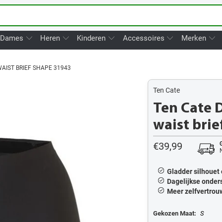
Dames
Heren
Kinderen
Accessoires
Merken
WAIST BRIEF SHAPE 31943
Ten Cate
Ten Cate 
waist bri
€39,99
Gladder silhouet 
Dagelijkse onde
Meer zelfvertrouw
Gekozen Maat:
S