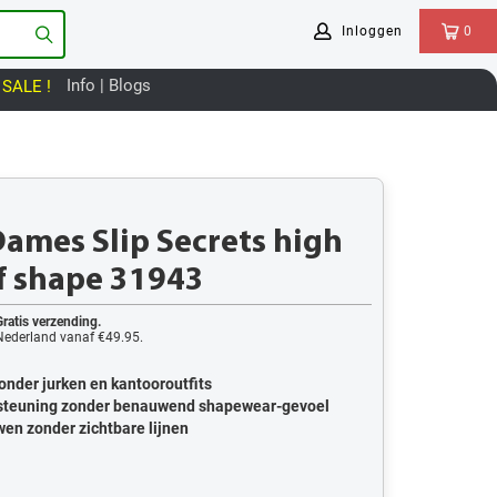
Inloggen
0
Info | Blogs
SALE !
Dames Slip Secrets high
ef shape 31943
Gratis verzending.
Nederland vanaf €49.95.
onder jurken en kantooroutfits
rsteuning zonder benauwend shapewear-gevoel
en zonder zichtbare lijnen