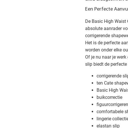
Een Perfecte Aanvull
De Basic High Waist 
absolute aanrader voo
corrigerende shapewe
Het is de perfecte aan
worden onder elke out
Of je nu naar je werk
slip biedt de perfec
corrigerende sli
ten Cate shape
Basic High Wai
buikcorrectie
figuurcorriger
comfortabele 
lingerie collect
elastan slip