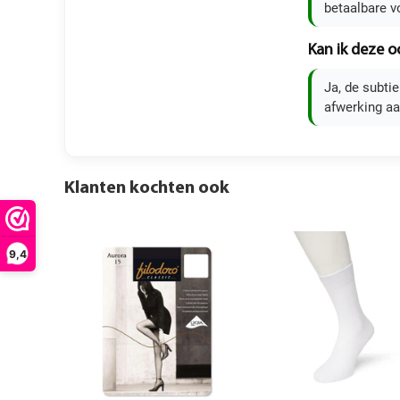
betaalbare v
Kan ik deze o
Ja, de subti
afwerking aa
Klanten kochten ook
9,4