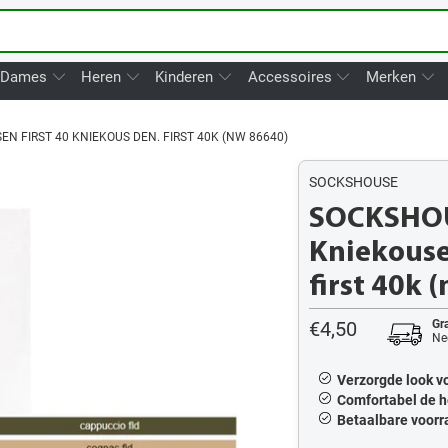
Dames
Heren
Kinderen
Accessoires
Merken
 FIRST 40 KNIEKOUS DEN. FIRST 40K (NW 86640)
SOCKSHOUSE
SOCKSHOU
Kniekouse
first 40k 
€4,50
Gra
Ne
Verzorgde look vo
Comfortabel de h
Betaalbare voorra