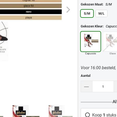
Gekozen Maat:
S/M
S/M
M/L
Gekozen Kleur:
Capucc
Capuccio
Glace
Voor 16:00 besteld,
Aantal
Al
Koop
1
stuks