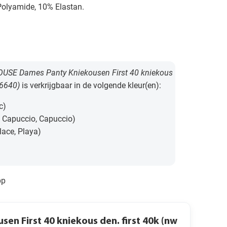
Polyamide, 10% Elastan.
SE Dames Panty Kniekousen First 40 kniekous
86640)
is verkrijgbaar in de volgende kleur(en):
c)
 Capuccio, Capuccio)
lace, Playa)
pp
 First 40 kniekous den. first 40k (nw