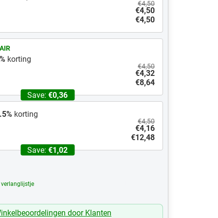
€4,50
€4,50
€4,50
AIR
%
korting
€4,50
€4,32
€8,64
Save:
€0,36
.5
%
korting
€4,50
€4,16
€12,48
Save:
€1,02
erlanglijstje
Mijn Verlanglijst
inkelbeoordelingen door Klanten