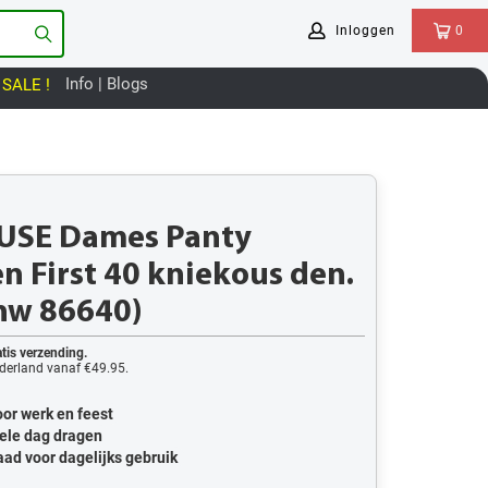
Inloggen
0
Info | Blogs
SALE !
SE Dames Panty
n First 40 kniekous den.
(nw 86640)
tis verzending.
derland vanaf €49.95.
or werk en feest
ele dag dragen
ad voor dagelijks gebruik