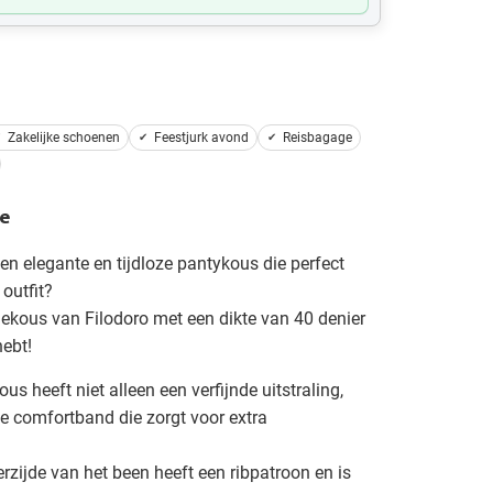
Zakelijke schoenen
Feestjurk avond
Reisbagage
e
en elegante en tijdloze pantykous die perfect
 outfit?
iekous van Filodoro met een dikte van 40 denier
hebt!
s heeft niet alleen een verfijnde uitstraling,
e comfortband die zorgt voor extra
zijde van het been heeft een ribpatroon en is