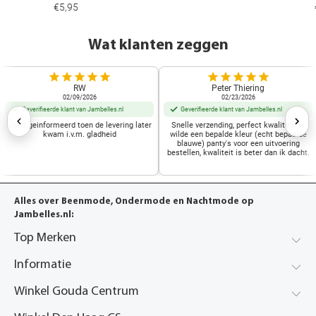
€5,95
Wat klanten zeggen
RW
Peter Thiering
02/09/2026
02/23/2026
Geverifieerde klant van Jambelles.nl
Geverifieerde klant van Jambelles.nl
Goed geinformeerd toen de levering later
Snelle verzending, perfect kwaliteit. Ik
kwam i.v.m. gladheid
wilde een bepalde kleur (echt bepaalde
blauwe) panty's voor een uitvoering
bestellen, kwaliteit is beter dan ik dacht.
Alles over Beenmode, Ondermode en Nachtmode op
Jambelles.nl:
Top Merken
Informatie
Winkel Gouda Centrum