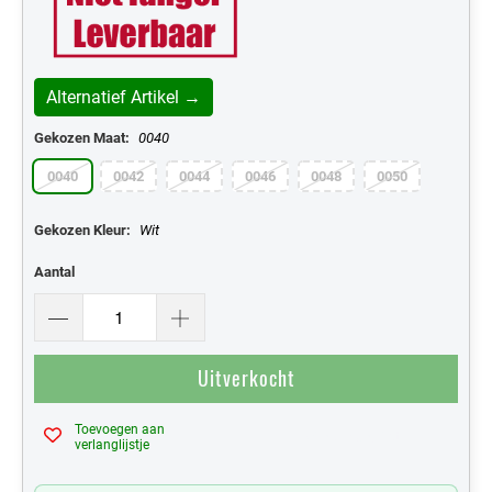
Alternatief Artikel →
Gekozen Maat:
0040
0040
0042
0044
0046
0048
0050
Gekozen Kleur:
Wit
Aantal
Uitverkocht
Toevoegen aan
Mijn Verlanglijst
verlanglijstje