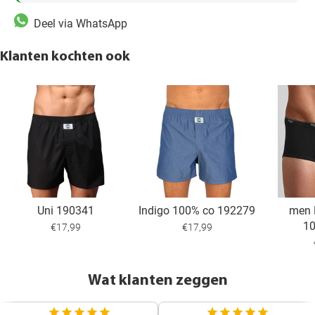
Deel via WhatsApp
Klanten kochten ook
Uni 190341
Indigo 100% co 192279
men 
1
€17,99
€17,99
Wat klanten zeggen