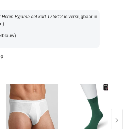
r Heren Pyjama set kort 176812
is verkrijgbaar in
n):
rblauw)
pp