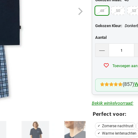
48
50
52
Gekozen Kleur:
Donker
Aantal
Toevoegen aan v
(857)
W
Bekijk winkelvoorraad:
Perfect voor:
Zomerse nachtrust
Warme lentenachten