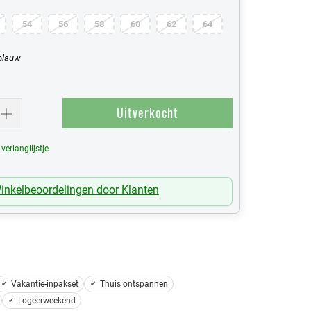
54
56
58
60
62
64
blauw
Uitverkocht
erlanglijstje
Mijn Verlanglijst
inkelbeoordelingen door Klanten
Vakantie-inpakset
Thuis ontspannen
Logeerweekend