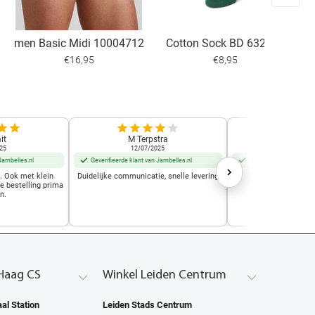
men Basic Midi 10004712
Cotton Sock BD 632401
€16,95
€8,95
it
M Terpstra
Marjo Mu
25
12/07/2025
01/10/2
Jambelles.nl
Geverifieerde klant van Jambelles.nl
Geverifieerde klant van
t. Ook met klein
Duidelijke communicatie, snelle levering
Geweldige w
de bestelling prima
n.
Haag CS
Winkel Leiden Centrum
al Station
Leiden Stads Centrum