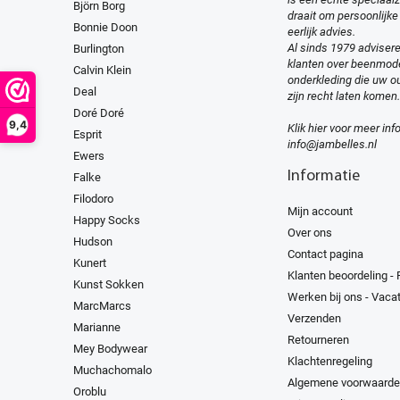
Björn Borg
draait om persoonlijke
Bonnie Doon
eerlijk advies.
Al sinds 1979 advisere
Burlington
klanten over beenmod
Calvin Klein
onderkleding die uw ou
Deal
zijn recht laten komen.
Doré Doré
9,4
Klik hier voor meer inf
Esprit
info@jambelles.nl
Ewers
Informatie
Falke
Filodoro
Mijn account
Happy Socks
Over ons
Hudson
Contact pagina
Kunert
Klanten beoordeling -
Kunst Sokken
Werken bij ons - Vaca
MarcMarcs
Verzenden
Marianne
Retourneren
Mey Bodywear
Klachtenregeling
Muchachomalo
Algemene voorwaard
Oroblu