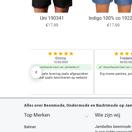
Uni 190341
Indigo 100% co 192
€17,99
€17,99
Emma
Frederi
12/02/2025
03/02/20
Geverifieerde klant van Jambelles.nl
Geverifieerde klant van 
Punctuele levering zoals afgesproken
Erg mooie panties, pr
Artikel zoals beschreven op website
Alles over Beenmode, Ondermode en Nachtmode op Jamb
Top Merken
Wie zijn wij
Jambelles beenmode 
Bahner
is een échte speciaal