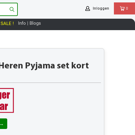
Inloggen
0
Info | Blogs
SALE !
 Heren Pyjama set kort
 →