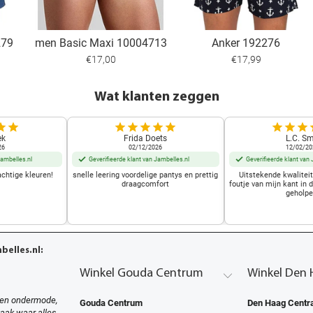
279
men Basic Maxi 10004713
Anker 192276
€17,00
€17,99
Wat klanten zeggen
ek
Frida Doets
L.C. Sm
26
02/12/2026
12/02/20
Jambelles.nl
Geverifieerde klant van Jambelles.nl
Geverifieerde klant van 
achtige kleuren!
snelle leering voordelige pantys en prettig
Uitstekende kwalitei
draagcomfort
foutje van mijn kant in 
geholpe
elles.nl:
Winkel Gouda Centrum
Winkel Den 
en ondermode,
Gouda Centrum
Den Haag Centra
zaak waar alles