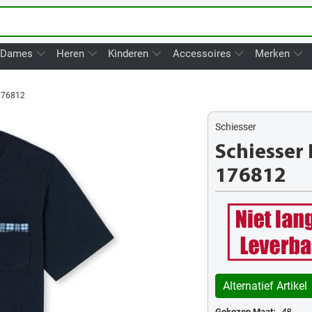
Dames
Heren
Kinderen
Accessoires
Merken
176812
Schiesser
Schiesser
176812
Alternatief Artikel
Gekozen Maat:
48