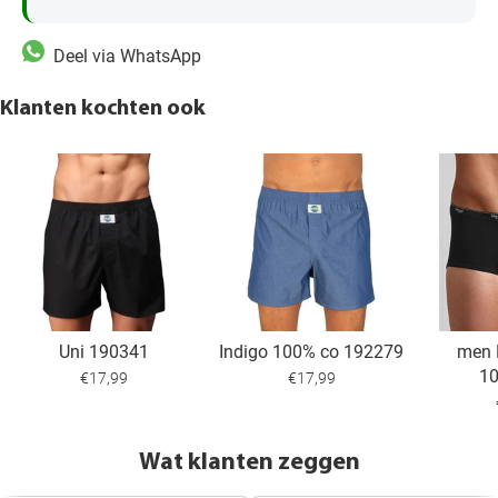
Deel via WhatsApp
Klanten kochten ook
Uni 190341
Indigo 100% co 192279
men 
1
€17,99
€17,99
Wat klanten zeggen