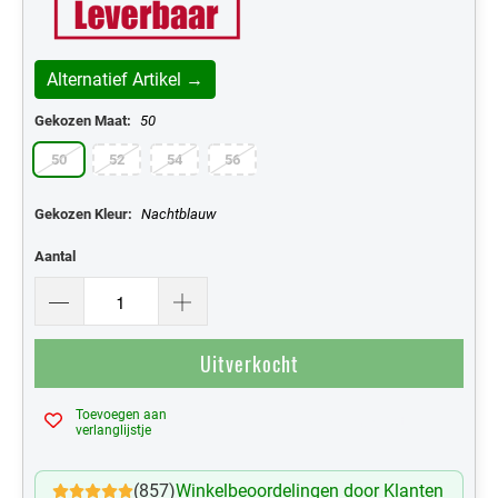
Alternatief Artikel →
Gekozen Maat:
50
50
52
54
56
Gekozen Kleur:
Nachtblauw
Aantal
Uitverkocht
Toevoegen aan
Mijn Verlanglijst
verlanglijstje
(857)
Winkelbeoordelingen door Klanten