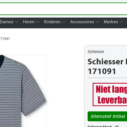
Dames
Heren
Kinderen
Accessoires
Merken
171091
Schiesser
Schiesser
171091
Alternatief Artikel
Gekozen Maat:
48