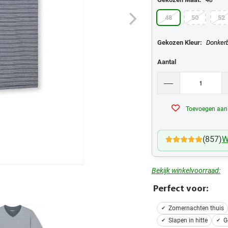
48
50
52
Gekozen Kleur:
Donker
Aantal
Toevoegen aan v
(857)
W
Bekijk winkelvoorraad:
Perfect voor:
Zomernachten thuis
Slapen in hitte
G