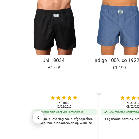
Uni 190341
Indigo 100% co 192
€17,99
€17,99
Emma
Frederi
12/02/2025
03/02/20
Geverifieerde klant van Jambelles.nl
Geverifieerde klant van 
Punctuele levering zoals afgesproken
Erg mooie panties, pr
Artikel zoals beschreven op website