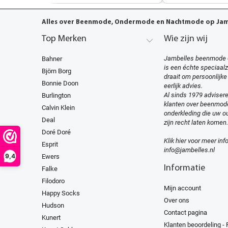
Alles over Beenmode, Ondermode en Nachtmode op Jamb
Top Merken
Wie zijn wij
Jambelles beenmode 
Bahner
is een échte speciaal
Björn Borg
draait om persoonlijke
Bonnie Doon
eerlijk advies.
Al sinds 1979 advisere
Burlington
klanten over beenmod
Calvin Klein
onderkleding die uw ou
Deal
zijn recht laten komen.
Doré Doré
Klik hier voor meer inf
Esprit
info@jambelles.nl
9,4
Ewers
Informatie
Falke
Filodoro
Mijn account
Happy Socks
Over ons
Hudson
Contact pagina
Kunert
Klanten beoordeling -