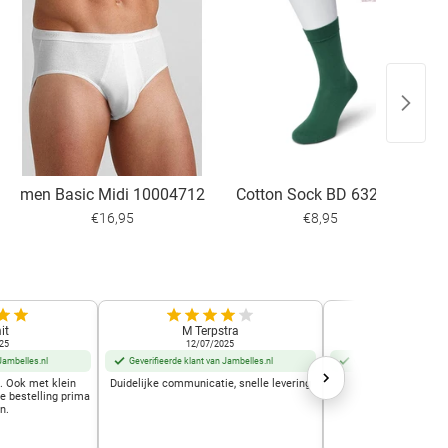
men Basic Midi 10004712
Cotton Sock BD 632401
€16,95
€8,95
it
M Terpstra
Marjo Mu
25
12/07/2025
01/10/2
Jambelles.nl
Geverifieerde klant van Jambelles.nl
Geverifieerde klant van
t. Ook met klein
Duidelijke communicatie, snelle levering
Geweldige w
de bestelling prima
n.