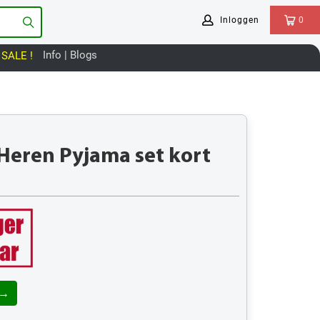
Inloggen
0
Info | Blogs
SALE !
 Heren Pyjama set kort
 →