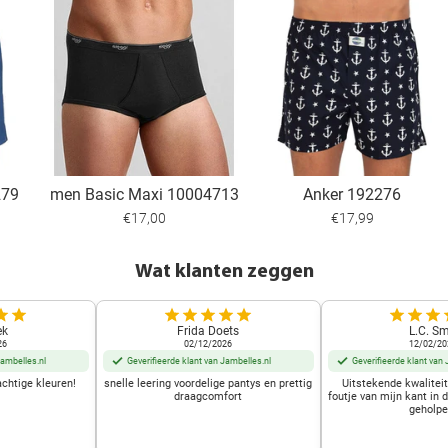
279
men Basic Maxi 10004713
Anker 192276
€17,00
€17,99
Wat klanten zeggen
ek
Frida Doets
L.C. Sm
26
02/12/2026
12/02/20
Jambelles.nl
Geverifieerde klant van Jambelles.nl
Geverifieerde klant van 
achtige kleuren!
snelle leering voordelige pantys en prettig
Uitstekende kwalitei
draagcomfort
foutje van mijn kant in 
geholpe