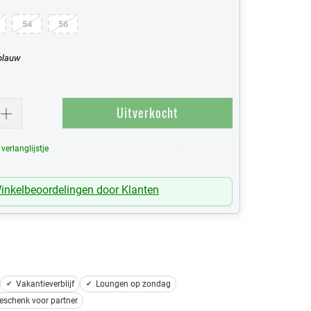
54
56
blauw
Uitverkocht
erlanglijstje
Mijn Verlanglijst
inkelbeoordelingen door Klanten
Vakantieverblijf
Loungen op zondag
eschenk voor partner