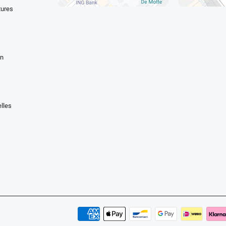
tures
en
lles