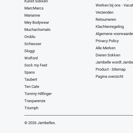
Kunst Sokken
Werken bij ons - Vaca
MarcMarcs
Verzenden
Marianne
Retourneren
Mey Bodywear
Klachtenregeling
Muchachomalo
Algemene voorwaard
Oroblu
Privacy Policy
Schiesser
Alle Merken
Sloggi
Dieren Sokken
Wolford
Jambelle wordt Jambe
Sock my Feet
Product - Sitemap
Spanx
Pagina overzicht
Taubert
Ten Cate
Tommy Hilfinger
Trasparenze
Triumph
© 2026
Jambelles
.