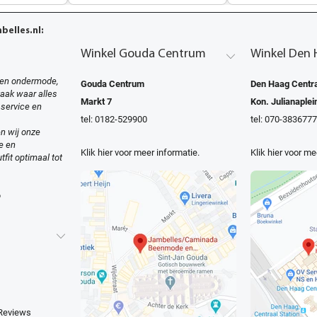
elles.nl:
Winkel Gouda Centrum
Winkel Den 
en ondermode,
Gouda Centrum
Den Haag Centra
zaak waar alles
Markt 7
Kon. Julianaplei
 service en
tel: 0182-529900
tel: 070-3836777
n wij onze
e en
Klik hier voor meer informatie.
Klik hier voor me
tfit optimaal tot
o
 Reviews