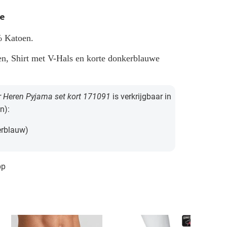
e
% Katoen.
n, Shirt met V-Hals en korte donkerblauwe
r Heren Pyjama set kort 171091
is verkrijgbaar in
n):
rblauw)
pp