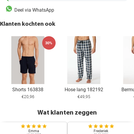
Deel via WhatsApp
Klanten kochten ook
30%
Shorts 163838
Hose lang 182192
Berm
€20,96
€49,95
Wat klanten zeggen
Emma
Frederiek