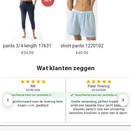
30%
pants 3/4 length 17631
short pants 1220102
€34,99
€49,99
Wat klanten zeggen
RW
Peter Thiering
02/09/2026
02/23/2026
Geverifieerde klant van Jambelles.nl
Geverifieerde klant van Jambelles.nl
Goed geinformeerd toen de levering later
Snelle verzending, perfect kwaliteit. Ik
kwam i.v.m. gladheid
wilde een bepalde kleur (echt bepaalde
blauwe) panty's voor een uitvoering
bestellen, kwaliteit is beter dan ik dacht.