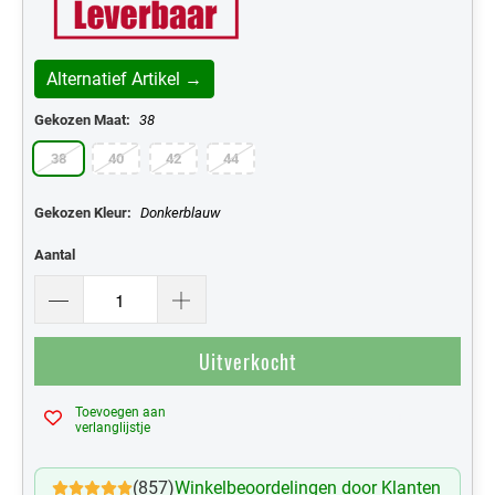
Alternatief Artikel →
Gekozen Maat:
38
38
40
42
44
Gekozen Kleur:
Donkerblauw
Aantal
Uitverkocht
Toevoegen aan
Mijn Verlanglijst
verlanglijstje
(857)
Winkelbeoordelingen door Klanten