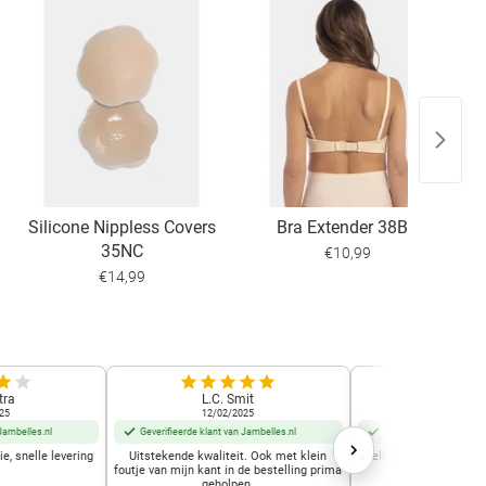
Silicone Nippless Covers
Bra Extender 38BE
35NC
€10,99
€14,99
tra
L.C. Smit
Frida D
25
12/02/2025
02/12/2
Jambelles.nl
Geverifieerde klant van Jambelles.nl
Geverifieerde klant van
e, snelle levering
Uitstekende kwaliteit. Ook met klein
snelle leering voordelig
foutje van mijn kant in de bestelling prima
draagcom
geholpen.