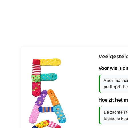
Veelgestel
Voor wie is d
Voor mannen 
prettig zit t
Hoe zit het m
De zachte st
logische keu