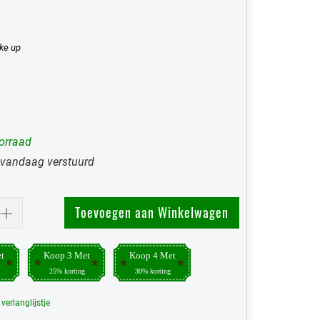
ke up
orraad
 vandaag verstuurd
Toevoegen aan Winkelwagen
t
Koop 3 Met
Koop 4 Met
25% korting
30% korting
erlanglijstje
Mijn Verlanglijst