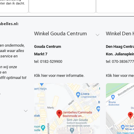
eter dan ik dacht.
elles.nl:
Winkel Gouda Centrum
Winkel Den 
en ondermode,
Gouda Centrum
Den Haag Centra
zaak waar alles
Markt 7
Kon. Julianaplei
 service en
tel: 0182-529900
tel: 070-3836777
n wij onze
e en
Klik hier voor meer informatie.
Klik hier voor me
tfit optimaal tot
o