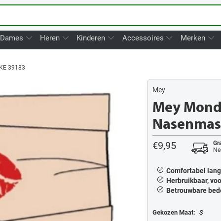
Dames
Heren
Kinderen
Accessoires
Merken
KE 39183
Mey
Mey Mond
Nasenmas
€9,95
Gra
Ne
Comfortabel langd
Herbruikbaar, vo
Betrouwbare bede
Gekozen Maat:
S