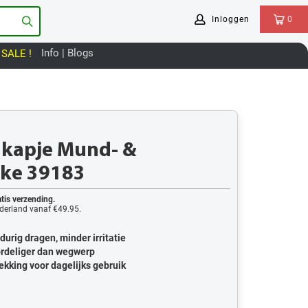
Inloggen
0
Info | Blogs
SALE !
kapje Mund- &
ke 39183
tis verzending.
derland vanaf €49.95.
urig dragen, minder irritatie
ordeliger dan wegwerp
kking voor dagelijks gebruik