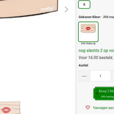
S
Gekozen Kleur:
394 ma
394 Make Up
nog slechts 2 op vo
Voor 16:00 besteld,
Aantal
Koop 2 Me
20% korting
Toevoegen aan v