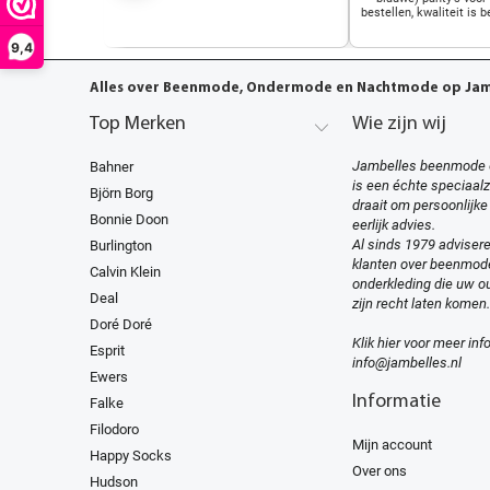
bestellen, kwaliteit is b
9,4
Alles over Beenmode, Ondermode en Nachtmode op Jamb
Top Merken
Wie zijn wij
Jambelles beenmode 
Bahner
is een échte speciaal
Björn Borg
draait om persoonlijke
Bonnie Doon
eerlijk advies.
Al sinds 1979 advisere
Burlington
klanten over beenmod
Calvin Klein
onderkleding die uw ou
Deal
zijn recht laten komen.
Doré Doré
Klik hier voor meer inf
Esprit
info@jambelles.nl
Ewers
Informatie
Falke
Filodoro
Mijn account
Happy Socks
Over ons
Hudson