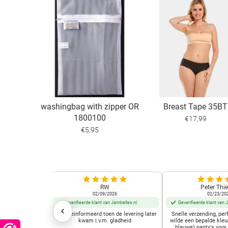
washingbag with zipper OR
Breast Tape 35BT
1800100
€17,99
€5,95
RW
Peter Thie
02/09/2026
02/23/20
Geverifieerde klant van Jambelles.nl
Geverifieerde klant van 
Goed geinformeerd toen de levering later
Snelle verzending, perf
kwam i.v.m. gladheid
wilde een bepalde kleu
blauwe) panty's voor