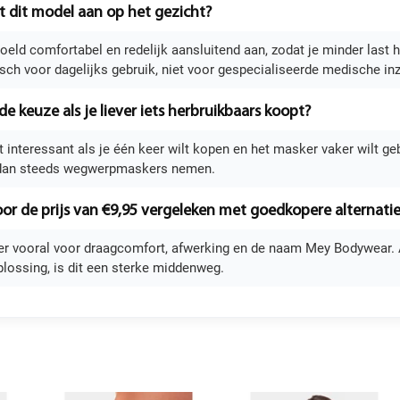
t dit model aan op het gezicht?
doeld comfortabel en redelijk aansluitend aan, zodat je minder last 
isch voor dagelijks gebruik, niet voor gespecialiseerde medische inz
de keuze als je liever iets herbruikbaars koopt?
ist interessant als je één keer wilt kopen en het masker vaker wilt g
 dan steeds wegwerpmaskers nemen.
voor de prijs van €9,95 vergeleken met goedkopere alternati
ier vooral voor draagcomfort, afwerking en de naam Mey Bodywear. A
plossing, is dit een sterke middenweg.