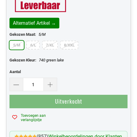
Alternatief Artikel →
Gekozen Maat:
5/M
5/M
6/L
7/XL
8/XXL
Gekozen Kleur:
740 green lake
Aantal
Uitverkocht
Toevoegen aan
Mijn Verlanglijst
verlanglijstje
(857)
Winkelbeoordelingen door Klanten