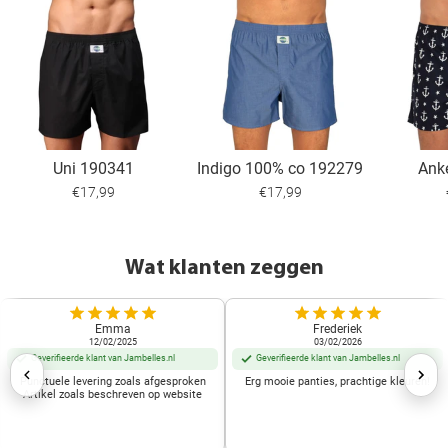
Uni 190341
Indigo 100% co 192279
Ank
€17,99
€17,99
Wat klanten zeggen
Emma
Frederiek
12/02/2025
03/02/2026
Geverifieerde klant van Jambelles.nl
Geverifieerde klant van Jambelles.nl
Punctuele levering zoals afgesproken
Erg mooie panties, prachtige kleuren!
Artikel zoals beschreven op website