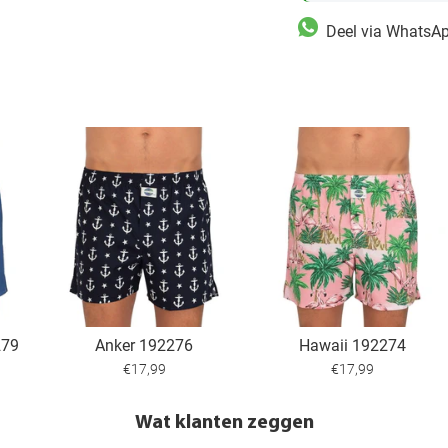
Deel via WhatsA
279
Anker 192276
Hawaii 192274
€17,99
€17,99
Wat klanten zeggen