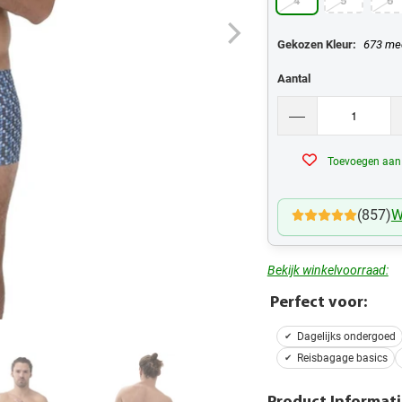
4
5
6
Gekozen Kleur:
673 me
Aantal
Toevoegen aan v
(857)
W
Bekijk winkelvoorraad:
Perfect voor:
Dagelijks ondergoed
Reisbagage basics