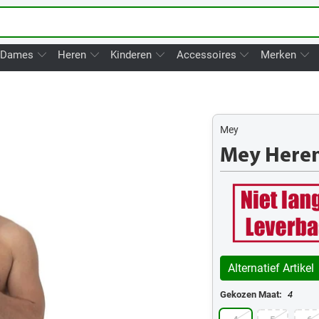
Dames
Heren
Kinderen
Accessoires
Merken
Mey
Mey Heren
Alternatief Artikel
Gekozen Maat:
4