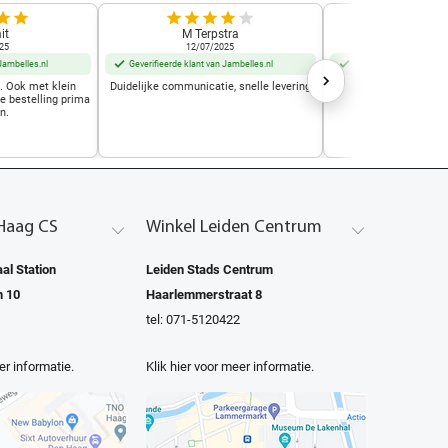
it
M Terpstra
Marjo Mu
25
12/07/2025
01/10/2
Jambelles.nl
Geverifieerde klant van Jambelles.nl
Geverifieerde klant van
t. Ook met klein
Duidelijke communicatie, snelle levering
Geweldige w
de bestelling prima
n.
Haag CS
Winkel Leiden Centrum
al Station
Leiden Stads Centrum
n 10
Haarlemmerstraat 8
tel: 071-5120422
er informatie.
Klik hier voor meer informatie.