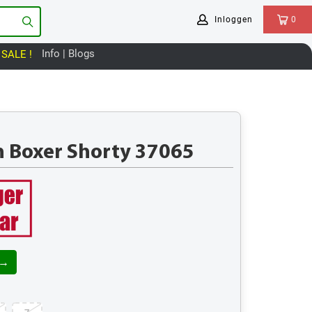
Inloggen
0
Info | Blogs
SALE !
 Boxer Shorty 37065
 →