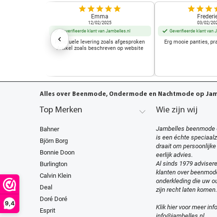
Emma
Frederi
12/02/2025
03/02/20
Geverifieerde klant van Jambelles.nl
Geverifieerde klant van 
Punctuele levering zoals afgesproken
Erg mooie panties, pr
Artikel zoals beschreven op website
Alles over Beenmode, Ondermode en Nachtmode op Jamb
Top Merken
Wie zijn wij
Jambelles beenmode 
Bahner
is een échte speciaal
Björn Borg
draait om persoonlijke
Bonnie Doon
eerlijk advies.
Al sinds 1979 advisere
Burlington
klanten over beenmod
Calvin Klein
onderkleding die uw ou
Deal
zijn recht laten komen.
Doré Doré
9,4
Klik hier voor meer inf
Esprit
info@jambelles.nl