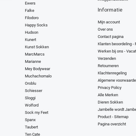
Ewers
Informatie
Falke
Filodoro
Mijn account
Happy Socks
Over ons
Hudson
Contact pagina
Kunert
Klanten beoordeling -
Kunst Sokken
Werken bij ons - Vaca
MarcMarcs
Verzenden
Marianne
Retourneren
Mey Bodywear
Klachtenregeling
Muchachomalo
Algemene voorwaard
Oroblu
Privacy Policy
Schiesser
Alle Merken
Sloggi
Dieren Sokken
Wolford
Jambelle wordt Jambe
Sock my Feet
Product - Sitemap
Spanx
Pagina overzicht
Taubert
Ten Cate