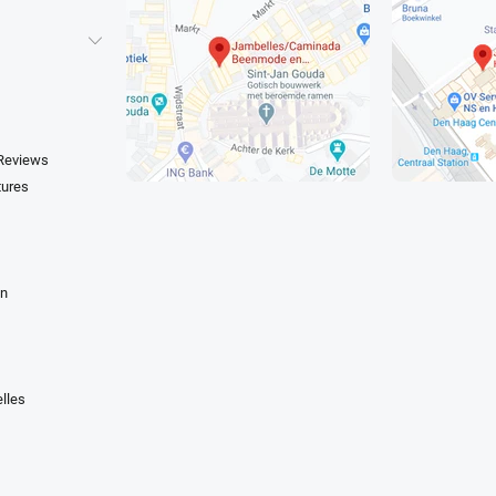
 Reviews
tures
en
lles