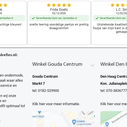
ek
Frida Doets
L.C. Sm
26
02/12/2026
12/02/20
Jambelles.nl
Geverifieerde klant van Jambelles.nl
Geverifieerde klant van 
achtige kleuren!
snelle leering voordelige pantys en prettig
Uitstekende kwalitei
draagcomfort
foutje van mijn kant in 
geholpe
elles.nl:
Winkel Gouda Centrum
Winkel Den 
en ondermode,
Gouda Centrum
Den Haag Centra
zaak waar alles
Markt 7
Kon. Julianaplei
 service en
tel: 0182-529900
tel: 070-3836777
n wij onze
e en
Klik hier voor meer informatie.
Klik hier voor me
tfit optimaal tot
o