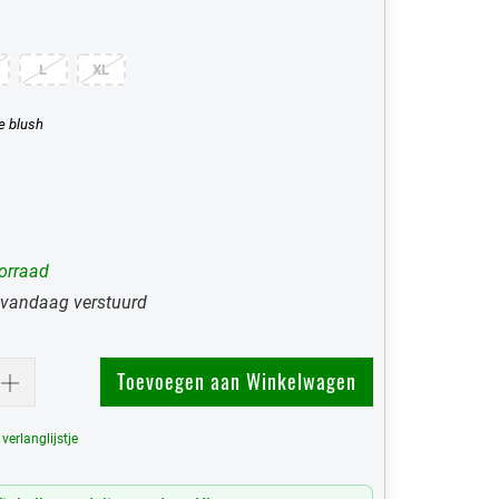
L
XL
e blush
orraad
 vandaag verstuurd
Toevoegen aan Winkelwagen
erlanglijstje
Mijn Verlanglijst