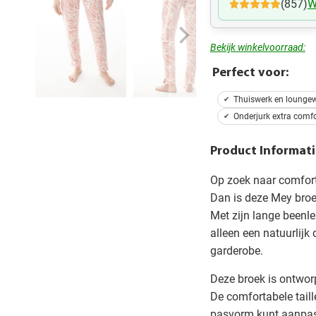
(857)
W
Bekijk winkelvoorraad:
Perfect voor:
Thuiswerk en lounge
Onderjurk extra comfo
Product Informati
Op zoek naar comfort
Dan is deze Mey broe
Met zijn lange beenle
alleen een natuurlijk
garderobe.
Deze broek is ontwor
De comfortabele taill
pasvorm kunt aanpa