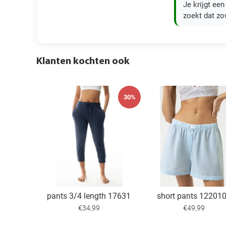
Je krijgt ee
zoekt dat zow
Klanten kochten ook
30%
pants 3/4 length 17631
short pants 12201
€34,99
€49,99