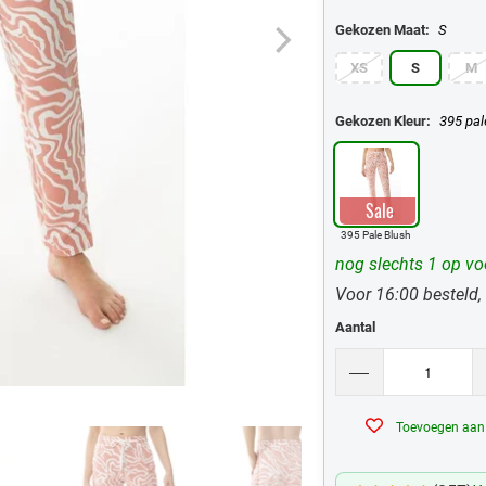
Gekozen Maat:
S
XS
S
M
Gekozen Kleur:
395 pal
Sale
395 Pale Blush
nog slechts 1 op vo
Voor 16:00 besteld,
Aantal
Toevoegen aan v