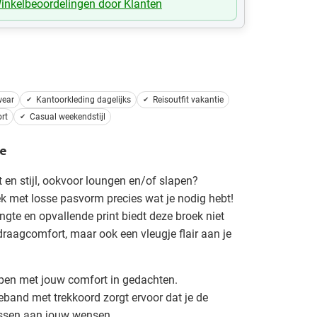
inkelbeoordelingen door Klanten
wear
Kantoorkleding dagelijks
Reisoutfit vakantie
rt
Casual weekendstijl
e
 en stijl, ookvoor loungen en/of slapen?
k met losse pasvorm precies wat je nodig hebt!
ngte en opvallende print biedt deze broek niet
 draagcomfort, maar ook een vleugje flair aan je
pen met jouw comfort in gedachten.
eband met trekkoord zorgt ervoor dat je de
ssen aan jouw wensen.