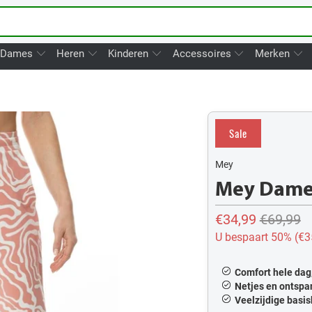
Dames
Heren
Kinderen
Accessoires
Merken
Sale
Mey
Mey Dames
€34,99
€69,99
U bespaart 50% (
€3
Comfort hele dag,
Netjes en ontspa
Veelzijdige basis