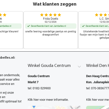
Wat klanten zeggen
ek
Frida Doets
L.C. Sm
26
02/12/2026
12/02/20
Jambelles.nl
Geverifieerde klant van Jambelles.nl
Geverifieerde klant van 
achtige kleuren!
snelle leering voordelige pantys en prettig
Uitstekende kwalitei
draagcomfort
foutje van mijn kant in 
geholpe
elles.nl:
Winkel Gouda Centrum
Winkel Den 
en ondermode,
Gouda Centrum
Den Haag Centra
zaak waar alles
Markt 7
Kon. Julianaplei
 service en
tel: 0182-529900
tel: 070-3836777
n wij onze
e en
Klik hier voor meer informatie.
Klik hier voor me
tfit optimaal tot