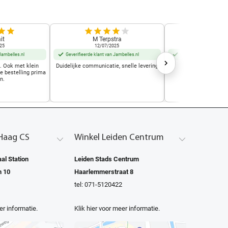
it
M Terpstra
Marjo Mu
25
12/07/2025
01/10/2
Jambelles.nl
Geverifieerde klant van Jambelles.nl
Geverifieerde klant van
t. Ook met klein
Duidelijke communicatie, snelle levering
Geweldige w
de bestelling prima
n.
Haag CS
Winkel Leiden Centrum
al Station
Leiden Stads Centrum
n 10
Haarlemmerstraat 8
tel: 071-5120422
er informatie.
Klik hier voor meer informatie.