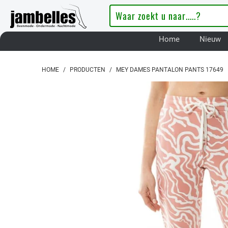
Home
Nieuw
HOME
/
PRODUCTEN
/
MEY DAMES PANTALON PANTS 17649