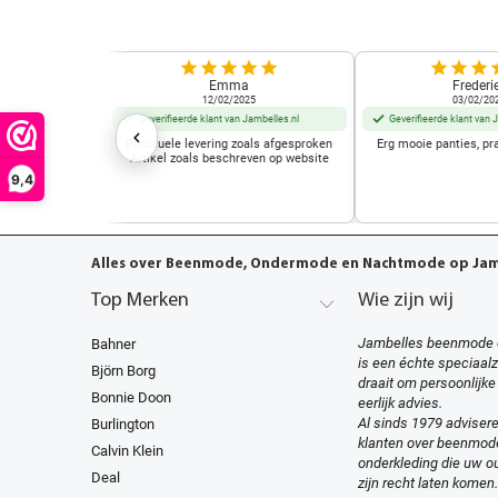
Emma
Frederi
12/02/2025
03/02/20
Geverifieerde klant van Jambelles.nl
Geverifieerde klant van 
Punctuele levering zoals afgesproken
Erg mooie panties, pr
Artikel zoals beschreven op website
9,4
Alles over Beenmode, Ondermode en Nachtmode op Jamb
Top Merken
Wie zijn wij
Jambelles beenmode 
Bahner
is een échte speciaal
Björn Borg
draait om persoonlijke
Bonnie Doon
eerlijk advies.
Al sinds 1979 advisere
Burlington
klanten over beenmod
Calvin Klein
onderkleding die uw ou
Deal
zijn recht laten komen.