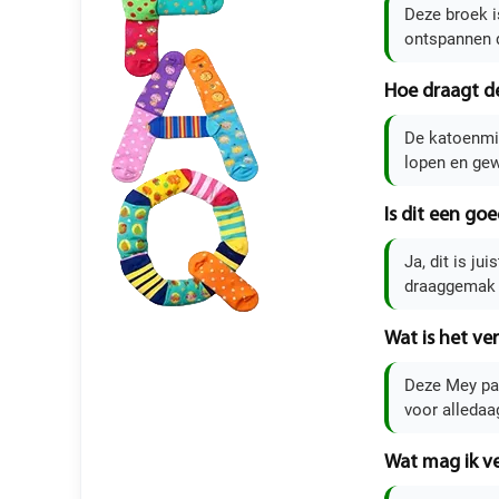
Deze broek i
ontspannen d
Hoe draagt de
De katoenmix 
lopen en ge
Is dit een go
Ja, dit is ju
draaggemak i
Wat is het ver
Deze Mey pan
voor alleda
Wat mag ik ve