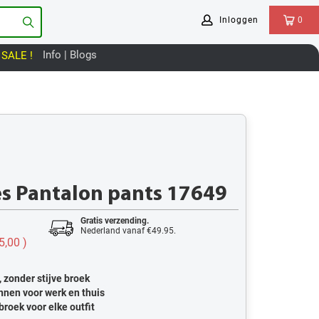
Inloggen
0
Info | Blogs
SALE !
 Pantalon pants 17649
Gratis verzending.
Nederland vanaf €49.95.
5,00
)
 zonder stijve broek
nnen voor werk en thuis
broek voor elke outfit