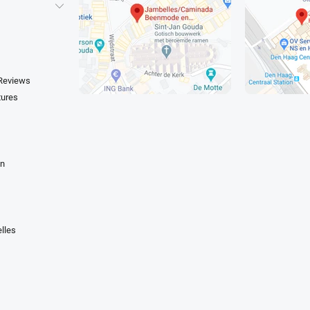
 Reviews
tures
en
lles