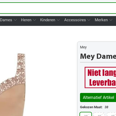
Dames
Heren
Kinderen
Accessoires
Merken
Mey
Mey Dames
Alternatief Artikel
Gekozen Maat:
38