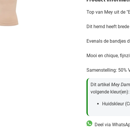
Product Informati
Top van Mey uit de "E
Dit hemd heeft brede 
Evenals de bandjes di
Mooi en chique, fijnz
Samenstelling: 50% V
Dit artikel
Mey Dame
volgende kleur(en):
Huidskleur (
Deel via WhatsA