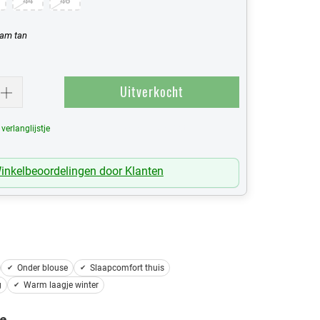
44
46
eam tan
Uitverkocht
erlanglijstje
Mijn Verlanglijst
inkelbeoordelingen door Klanten
Onder blouse
Slaapcomfort thuis
g
Warm laagje winter