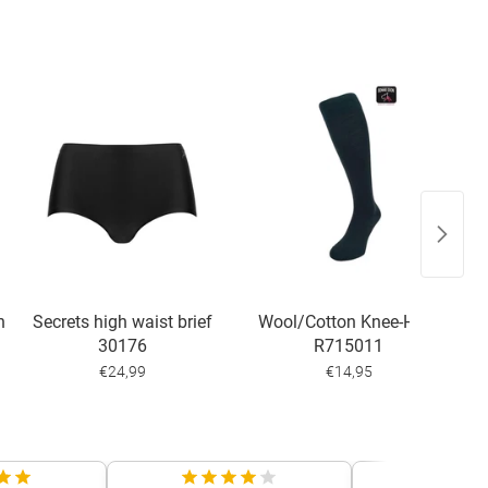
n
Secrets high waist brief
Wool/Cotton Knee-High
30176
R715011
€24,99
€14,95