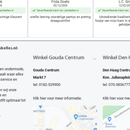
ek
Frida Doets
L.C. Sm
26
02/12/2026
12/02/20
Jambelles.nl
Geverifieerde klant van Jambelles.nl
Geverifieerde klant van 
achtige kleuren!
snelle leering voordelige pantys en prettig
Uitstekende kwalitei
draagcomfort
foutje van mijn kant in 
geholpe
elles.nl:
Winkel Gouda Centrum
Winkel Den 
en ondermode,
Gouda Centrum
Den Haag Centra
zaak waar alles
Markt 7
Kon. Julianaplei
 service en
tel: 0182-529900
tel: 070-3836777
n wij onze
e en
Klik hier voor meer informatie.
Klik hier voor me
tfit optimaal tot
o