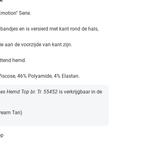
e
motion" Serie.
bandjes en is versierd met kant rond de hals,
e aan de voorzijde van kant zijn.
ittend hemd.
iscose, 46% Polyamide, 4% Elastan.
s Hemd Top br. Tr. 55452
is verkrijgbaar in de
Cream Tan)
pp