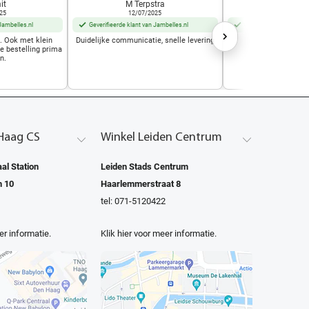
it
M Terpstra
Marjo Mu
25
12/07/2025
01/10/2
Jambelles.nl
Geverifieerde klant van Jambelles.nl
Geverifieerde klant van
t. Ook met klein
Duidelijke communicatie, snelle levering
Geweldige w
de bestelling prima
n.
Haag CS
Winkel Leiden Centrum
al Station
Leiden Stads Centrum
n 10
Haarlemmerstraat 8
tel: 071-5120422
er informatie.
Klik hier voor meer informatie.