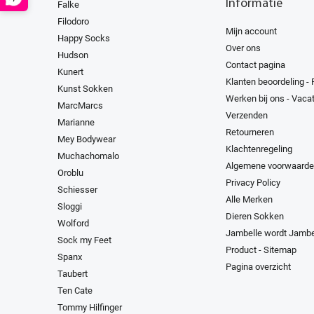
Informatie
Falke
Filodoro
Mijn account
Happy Socks
Over ons
Hudson
Contact pagina
Kunert
Klanten beoordeling -
Kunst Sokken
Werken bij ons - Vaca
MarcMarcs
Verzenden
Marianne
Retourneren
Mey Bodywear
Klachtenregeling
Muchachomalo
Algemene voorwaard
Oroblu
Privacy Policy
Schiesser
Alle Merken
Sloggi
Dieren Sokken
Wolford
Jambelle wordt Jambe
Sock my Feet
Product - Sitemap
Spanx
Pagina overzicht
Taubert
Ten Cate
Tommy Hilfinger