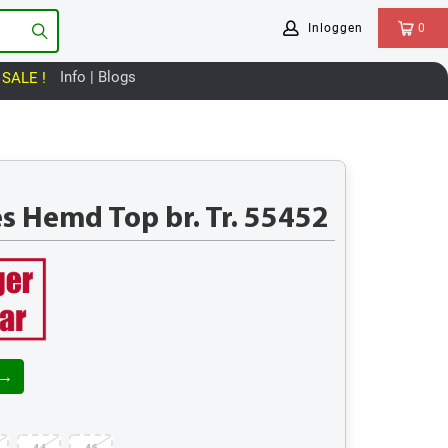
Inloggen
0
Info | Blogs
SALE !
 Hemd Top br. Tr. 55452
 →