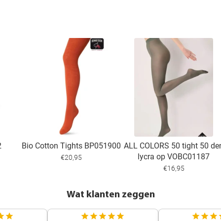
2
Bio Cotton Tights BP051900
ALL COLORS 50 tight 50 de
lycra op VOBC01187
€20,95
€16,95
Wat klanten zeggen