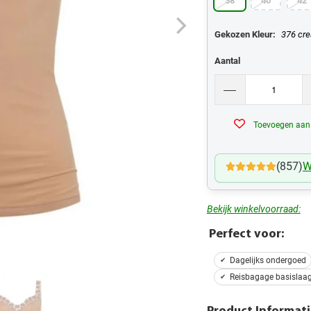
38
40
42
Gekozen Kleur:
376 cr
Aantal
Toevoegen aan v
(857)
W
Bekijk winkelvoorraad:
Perfect voor:
Dagelijks ondergoed
Reisbagage basislaa