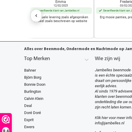
Emma
Frederi
12/02/2025
03/02/20
Geverifieerde klant van Jambelles.nl
Geverifieerde klant van 
Punctuele levering zoals afgesproken
Erg mooie panties, pr
Artikel zoals beschreven op website
Alles over Beenmode, Ondermode en Nachtmode op Jamb
Top Merken
Wie zijn wij
Jambelles beenmode 
Bahner
is een échte speciaal
Björn Borg
draait om persoonlijke
Bonnie Doon
eerlijk advies.
Al sinds 1979 advisere
Burlington
klanten over beenmod
Calvin Klein
onderkleding die uw ou
Deal
zijn recht laten komen.
Doré Doré
Klik hier voor meer inf
Esprit
info@jambelles.nl
Ewers
9,4