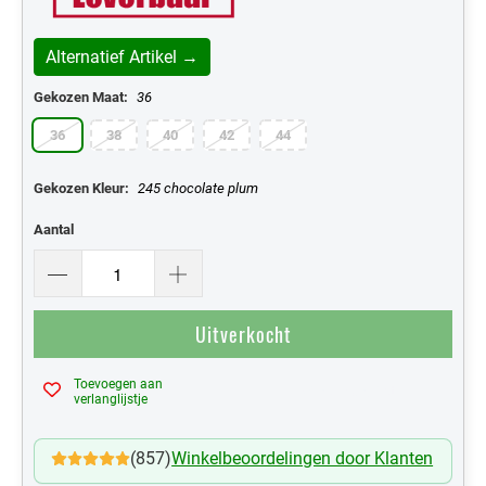
Alternatief Artikel →
Gekozen Maat:
36
36
38
40
42
44
Gekozen Kleur:
245 chocolate plum
Aantal
Uitverkocht
Toevoegen aan
Mijn Verlanglijst
verlanglijstje
(857)
Winkelbeoordelingen door Klanten