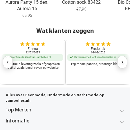
Aurora Panty 15 den.
Cotton sock 83422
Bio C
Aurora 15
B
€7,95
€5,95
Wat klanten zeggen
Emma
Frederiek
12/02/2025
03/02/2026
Geverifieerde klant van Jambelles.nl
Geverifieerde klant van Jambelles.nl
Punctuele levering zoals afgesproken
Erg mooie panties, prachtige kleuren!
Artikel zoals beschreven op website
Alles over Beenmode, Ondermode en Nachtmode op
Jambelles.nl:
Top Merken
Informatie