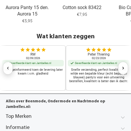
Aurora Panty 15 den.
Cotton sock 83422
Bio C
Aurora 15
B
€7,95
€5,95
Wat klanten zeggen
RW
Peter Thiering
02/09/2026
02/23/2026
Geverifieerde klant van Jambelles.nl
Geverifieerde klant van Jambelles.nl
Goed geinformeerd toen de levering later
Snelle verzending, perfect kwaliteit. Ik
kwam i.v.m. gladheid
wilde een bepalde kleur (echt bepaalde
blauwe) panty's voor een uitvoering
bestellen, kwaliteit is beter dan ik dacht.
Alles over Beenmode, Ondermode en Nachtmode op
Jambelles.nl:
Top Merken
Informatie