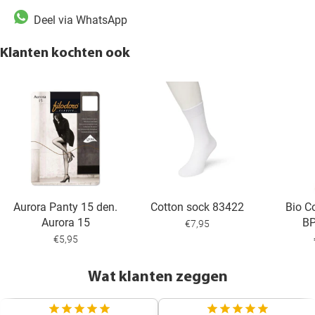
Deel via WhatsApp
Klanten kochten ook
Aurora Panty 15 den.
Cotton sock 83422
Bio C
Aurora 15
B
€7,95
€5,95
Wat klanten zeggen