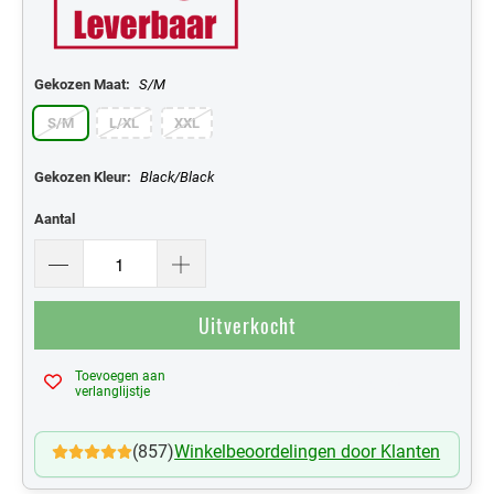
Gekozen Maat:
S/M
S/M
L/XL
XXL
Gekozen Kleur:
Black/Black
Aantal
Uitverkocht
Toevoegen aan
Mijn Verlanglijst
verlanglijstje
(857)
Winkelbeoordelingen door Klanten