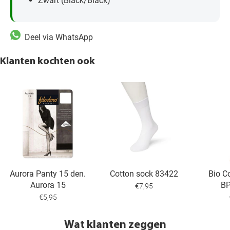
Zwart (Black/Black)
Deel via WhatsApp
Klanten kochten ook
Aurora Panty 15 den.
Cotton sock 83422
Bio C
Aurora 15
B
€7,95
€5,95
Wat klanten zeggen