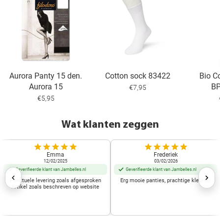
Aurora Panty 15 den.
Cotton sock 83422
Bio C
Aurora 15
B
€7,95
€5,95
Wat klanten zeggen
Emma
Frederiek
12/02/2025
03/02/2026
Geverifieerde klant van Jambelles.nl
Geverifieerde klant van Jambelles.nl
Punctuele levering zoals afgesproken
Erg mooie panties, prachtige kleuren!
Artikel zoals beschreven op website