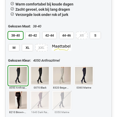
Warm comfortabel bij koude dagen
Zacht gevoel, ook bij lang dragen
Verzorgde look onder rok of jurk
Gekozen Maat:
38-40
38-40
40-42
42-44
44-46
XS
S
M
XL
XXL
Gekozen Kleur:
4050 Anthrazitmel
4050 Anthrazitmel
0070 Black
8320 Beige-Mel.
0360 Marine
8210 Brown-Mel.
1640 Dark Raisin
0350 Marine