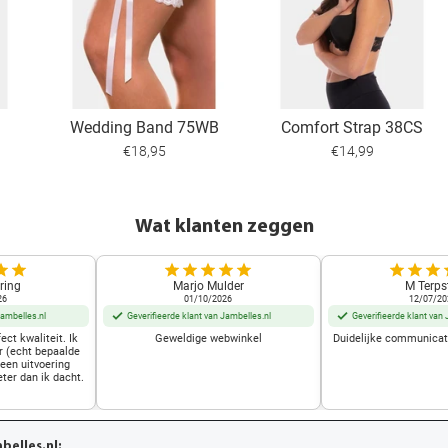
Wedding Band 75WB
Comfort Strap 38CS
€18,95
€14,99
Wat klanten zeggen
ring
Marjo Mulder
M Terps
26
01/10/2026
12/07/20
Jambelles.nl
Geverifieerde klant van Jambelles.nl
Geverifieerde klant van 
ect kwaliteit. Ik
Geweldige webwinkel
Duidelijke communicati
r (echt bepaalde
 een uitvoering
eter dan ik dacht.
elles.nl: