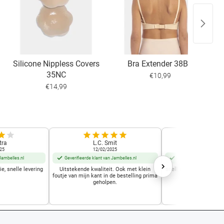
Silicone Nippless Covers
Bra Extender 38BE
35NC
€10,99
€14,99
tra
L.C. Smit
Frida D
25
12/02/2025
02/12/2
Jambelles.nl
Geverifieerde klant van Jambelles.nl
Geverifieerde klant van
e, snelle levering
Uitstekende kwaliteit. Ook met klein
snelle leering voordelig
foutje van mijn kant in de bestelling prima
draagcom
geholpen.