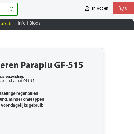
Inloggen
0
Info | Blogs
SALE !
eren Paraplu GF-515
tis verzending.
derland vanaf €49.95.
otselinge regenbuien
wind, minder omklappen
voor dagelijks gebruik