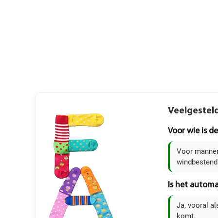
Veelgestel
Voor wie is d
Voor mannen 
windbestendi
Is het automa
Ja, vooral al
komt.