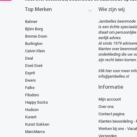
Top Merken
Wie zijn wij
Jambelles beenmode 
Bahner
is een échte speciaal
Björn Borg
draait om persoonlijke
Bonnie Doon
eerlijk advies.
Al sinds 1979 advisere
Burlington
klanten over beenmod
Calvin Klein
onderkleding die uw ou
Deal
zijn recht laten komen.
Doré Doré
Klik hier voor meer inf
Esprit
info@jambelles.nl
Ewers
Informatie
Falke
Filodoro
Mijn account
Happy Socks
Over ons
Hudson
Contact pagina
Kunert
Klanten beoordeling -
Kunst Sokken
Werken bij ons - Vaca
MarcMarcs
Verzenden