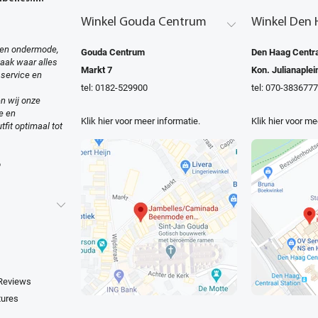
Winkel Gouda Centrum
Winkel Den 
en ondermode,
Gouda Centrum
Den Haag Centra
zaak waar alles
Markt 7
Kon. Julianaplei
 service en
tel: 0182-529900
tel: 070-3836777
n wij onze
e en
Klik hier voor meer informatie.
Klik hier voor me
tfit optimaal tot
o
 Reviews
tures