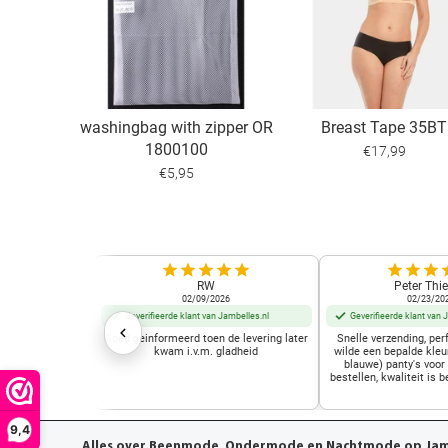
washingbag with zipper OR
Breast Tape 35BT
1800100
€17,99
€5,95
RW
Peter Thie
02/09/2026
02/23/20
Geverifieerde klant van Jambelles.nl
Geverifieerde klant van 
Goed geinformeerd toen de levering later
Snelle verzending, perf
kwam i.v.m. gladheid
wilde een bepalde kleu
blauwe) panty's voor
bestellen, kwaliteit is b
9,4
Alles over Beenmode, Ondermode en Nachtmode op Jamb