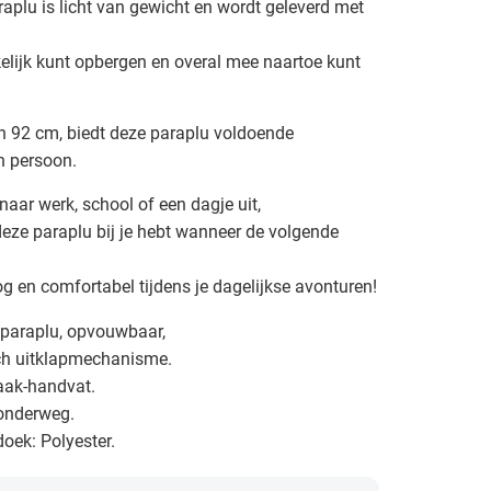
plu is licht van gewicht en wordt geleverd met
lijk kunt opbergen en overal mee naartoe kunt
n 92 cm, biedt deze paraplu voldoende
n persoon.
naar werk, school of een dagje uit,
je deze paraplu bij je hebt wanneer de volgende
oog en comfortabel tijdens je dagelijkse avonturen!
nparaplu, opvouwbaar,
h uitklapmechanisme.
aak-handvat.
 onderweg.
oek: Polyester.