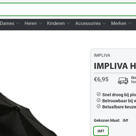
Dames
Heren
Kinderen
Accessoires
Merken
IMPLIVA
IMPLIVA H
€6,95
Gra
Ne
Snel droog bij pl
Betrouwbaar bij 
Betaalbare keuze 
Gekozen Maat:
IMt
IMT