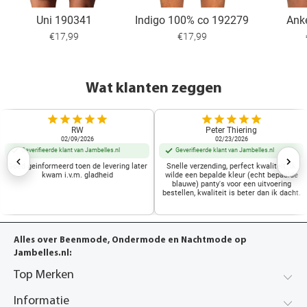
Uni 190341
Indigo 100% co 192279
Ank
€17,99
€17,99
Wat klanten zeggen
RW
Peter Thiering
02/09/2026
02/23/2026
Geverifieerde klant van Jambelles.nl
Geverifieerde klant van Jambelles.nl
Goed geinformeerd toen de levering later
Snelle verzending, perfect kwaliteit. Ik
kwam i.v.m. gladheid
wilde een bepalde kleur (echt bepaalde
blauwe) panty's voor een uitvoering
bestellen, kwaliteit is beter dan ik dacht.
Alles over Beenmode, Ondermode en Nachtmode op
Jambelles.nl:
Top Merken
Informatie