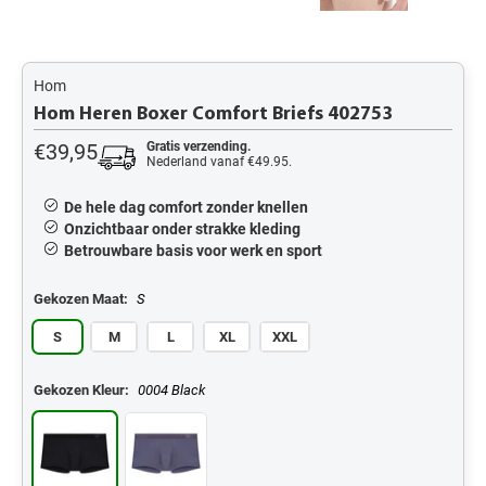
Hom
Hom Heren Boxer Comfort Briefs 402753
€39,95
Gratis verzending.
Nederland vanaf €49.95.
De hele dag comfort zonder knellen
Onzichtbaar onder strakke kleding
Betrouwbare basis voor werk en sport
Gekozen Maat:
S
S
M
L
XL
XXL
Gekozen Kleur:
0004 Black