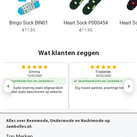
Bingo Sock BIN01
Heart Sock P000454
Heart S
€11,95
€11,95
Wat klanten zeggen
Emma
Frederiek
12/02/2025
03/02/2026
Geverifieerde klant van Jambelles.nl
Geverifieerde klant van Jambelles.nl
Punctuele levering zoals afgesproken
Erg mooie panties, prachtige kleuren!
Artikel zoals beschreven op website
Alles over Beenmode, Ondermode en Nachtmode op
Jambelles.nl:
Top Merken