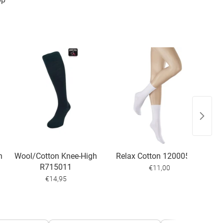
n
Wool/Cotton Knee-High
Relax Cotton 120005120
R715011
€11,00
€14,95