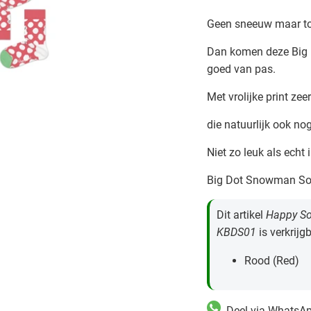
Geen sneeuw maar t
Dan komen deze Big
goed van pas.
Met vrolijke print ze
die natuurlijk ook nog
Niet zo leuk als echt
Big Dot Snowman Soc
Dit artikel
Happy So
KBDS01
is verkrijg
Rood (Red)
Deel via WhatsA