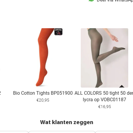
2
Bio Cotton Tights BP051900
ALL COLORS 50 tight 50 de
lycra op VOBC01187
€20,95
€16,95
Wat klanten zeggen