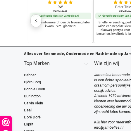
RW
Peter Thie
02/09/2026
02/23/20
Geverifieerde klant van Jambelles.nl
Geverifieerde klant van 
Goed geinformeerd toen de levering later
Snelle verzending, perf
kwam i.v.m. gladheid
wilde een bepalde kleu
blauwe) panty's voor
bestellen, kwaliteit is b
Alles over Beenmode, Ondermode en Nachtmode op Jamb
Top Merken
Wie zijn wij
Jambelles beenmode 
Bahner
is een échte speciaal
Björn Borg
draait om persoonlijke
Bonnie Doon
eerlijk advies.
Al sinds 1979 advisere
Burlington
klanten over beenmod
Calvin Klein
onderkleding die uw ou
Deal
zijn recht laten komen.
Doré Doré
Klik hier voor meer inf
Esprit
info@jambelles.nl