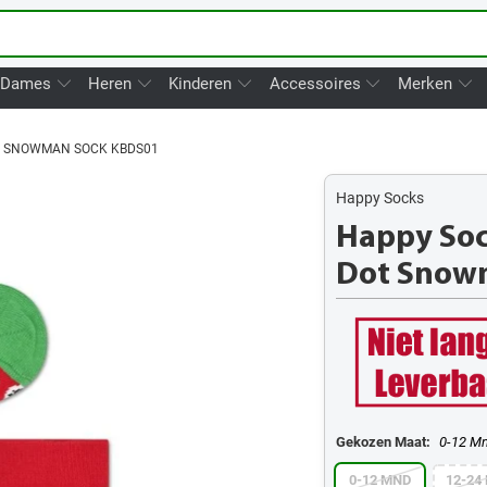
Dames
Heren
Kinderen
Accessoires
Merken
T SNOWMAN SOCK KBDS01
Happy Socks
Happy Soc
Dot Snow
Gekozen Maat:
0-12 M
0-12 MND
12-24