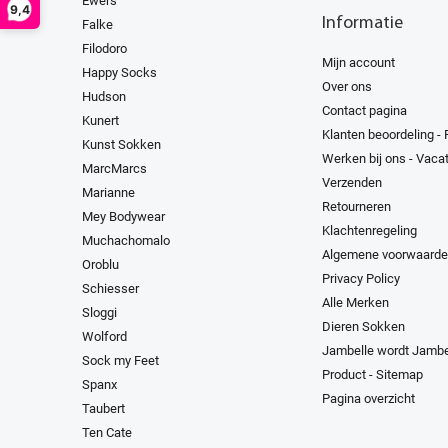
Ewers
9,4
Informatie
Falke
Filodoro
Mijn account
Happy Socks
Over ons
Hudson
Contact pagina
Kunert
Klanten beoordeling -
Kunst Sokken
Werken bij ons - Vaca
MarcMarcs
Verzenden
Marianne
Retourneren
Mey Bodywear
Klachtenregeling
Muchachomalo
Algemene voorwaard
Oroblu
Privacy Policy
Schiesser
Alle Merken
Sloggi
Dieren Sokken
Wolford
Jambelle wordt Jambe
Sock my Feet
Product - Sitemap
Spanx
Pagina overzicht
Taubert
Ten Cate