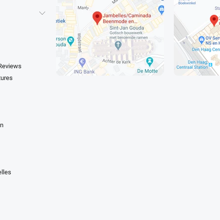
 Reviews
tures
en
lles