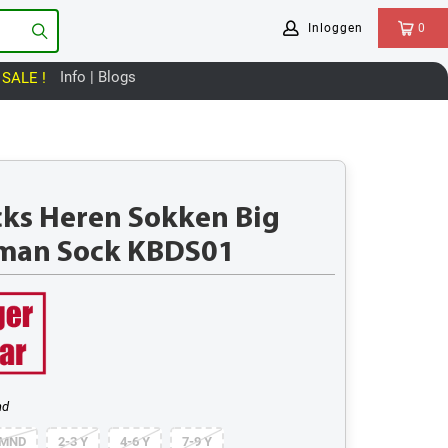
Inloggen
0
Info | Blogs
SALE !
ks Heren Sokken Big
man Sock KBDS01
nd
 MND
2-3 Y
4-6 Y
7-9 Y