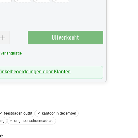
Uitverkocht
erlanglijstje
Mijn Verlanglijst
inkelbeoordelingen door Klanten
feestdagen outfit
kantoor in december
ing
origineel schoencadeau
e