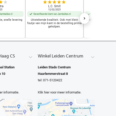
tra
L.C. Smit
Frida D
25
12/02/2025
02/12/2
Jambelles.nl
Geverifieerde klant van Jambelles.nl
Geverifieerde klant van
e, snelle levering
Uitstekende kwaliteit. Ook met klein
snelle leering voordelig
foutje van mijn kant in de bestelling prima
draagcom
geholpen.
Haag CS
Winkel Leiden Centrum
al Station
Leiden Stads Centrum
n 10
Haarlemmerstraat 8
tel: 071-5120422
er informatie.
Klik hier voor meer informatie.