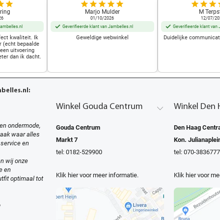
ring
Marjo Mulder
M Terps
26
01/10/2026
12/07/20
Jambelles.nl
Geverifieerde klant van Jambelles.nl
Geverifieerde klant van 
ect kwaliteit. Ik
Geweldige webwinkel
Duidelijke communicati
r (echt bepaalde
 een uitvoering
eter dan ik dacht.
elles.nl:
Winkel Gouda Centrum
Winkel Den 
en ondermode,
Gouda Centrum
Den Haag Centra
zaak waar alles
Markt 7
Kon. Julianaplei
 service en
tel: 0182-529900
tel: 070-3836777
n wij onze
e en
Klik hier voor meer informatie.
Klik hier voor me
tfit optimaal tot
o