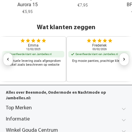
Aurora 15
B
€7,95
€5,95
Wat klanten zeggen
Emma
Frederiek
12/02/2025
03/02/2026
Geverifieerde klant van Jambelles.nl
Geverifieerde klant van Jambelles.nl
Punctuele levering zoals afgesproken
Erg mooie panties, prachtige kleuren!
Artikel zoals beschreven op website
Alles over Beenmode, Ondermode en Nachtmode op
Jambelles.nl:
Top Merken
Informatie
Winkel Gouda Centrum