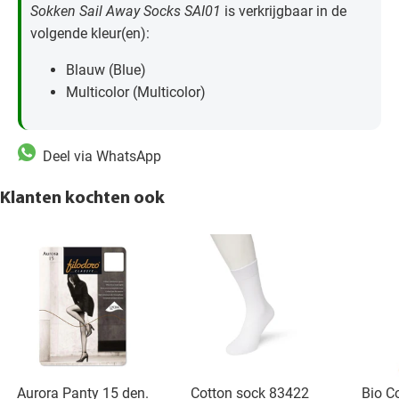
Sokken Sail Away Socks SAI01
is verkrijgbaar in de
volgende kleur(en):
Blauw (Blue)
Multicolor (Multicolor)
Deel via WhatsApp
Klanten kochten ook
Aurora Panty 15 den.
Cotton sock 83422
Bio C