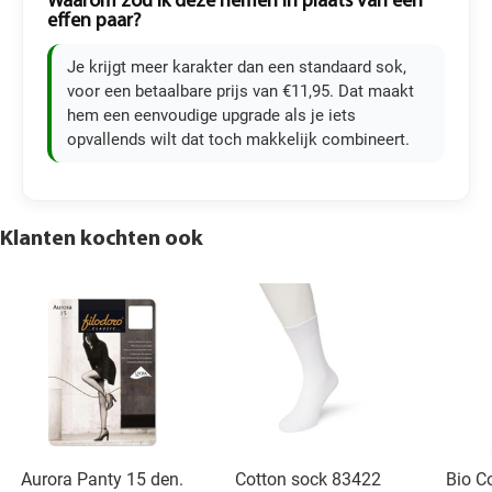
Waarom zou ik deze nemen in plaats van een
effen paar?
Je krijgt meer karakter dan een standaard sok,
voor een betaalbare prijs van €11,95. Dat maakt
hem een eenvoudige upgrade als je iets
opvallends wilt dat toch makkelijk combineert.
Klanten kochten ook
Aurora Panty 15 den.
Cotton sock 83422
Bio C