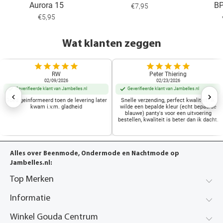
Aurora 15
B
€7,95
€5,95
Wat klanten zeggen
RW
Peter Thiering
02/09/2026
02/23/2026
Geverifieerde klant van Jambelles.nl
Geverifieerde klant van Jambelles.nl
Goed geinformeerd toen de levering later
Snelle verzending, perfect kwaliteit. Ik
kwam i.v.m. gladheid
wilde een bepalde kleur (echt bepaalde
blauwe) panty's voor een uitvoering
bestellen, kwaliteit is beter dan ik dacht.
Alles over Beenmode, Ondermode en Nachtmode op
Jambelles.nl:
Top Merken
Informatie
Winkel Gouda Centrum