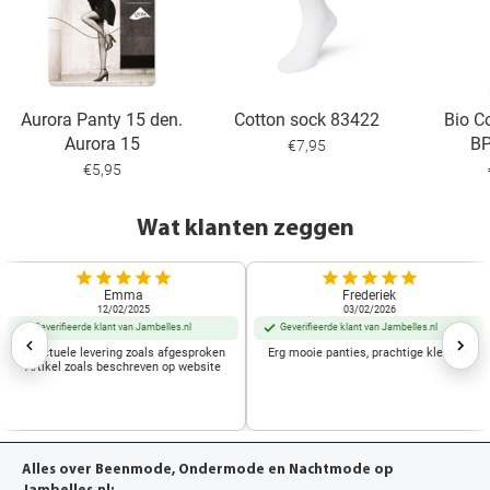
Aurora Panty 15 den.
Cotton sock 83422
Bio C
Aurora 15
B
€7,95
€5,95
Wat klanten zeggen
Emma
Frederiek
12/02/2025
03/02/2026
Geverifieerde klant van Jambelles.nl
Geverifieerde klant van Jambelles.nl
Punctuele levering zoals afgesproken
Erg mooie panties, prachtige kleuren!
Artikel zoals beschreven op website
Alles over Beenmode, Ondermode en Nachtmode op