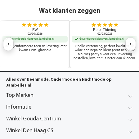
Wat klanten zeggen
RW
Peter Thiering
02/09/2026
02/23/2026
Geverifieerde klant van Jambelles.nl
Geverifieerde klant van Jambelles.nl
Goed geinformeerd toen de levering later
Snelle verzending, perfect kwaliteit. Ik
kwam i.v.m. gladheid
wilde een bepalde kleur (echt bepaalde
blauwe) panty's voor een uitvoering
bestellen, kwaliteit is beter dan ik dacht.
Alles over Beenmode, Ondermode en Nachtmode op
Jambelles.nl:
Top Merken
Informatie
Winkel Gouda Centrum
Winkel Den Haag CS