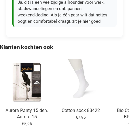
Ja, dit is een veelzijdige allrounder voor werk,
stadswandelingen en ontspannen
weekendkleding. Als je één paar wilt dat netjes
oogt en comfortabel draagt, zit je hier goed.
Klanten kochten ook
Aurora Panty 15 den.
Cotton sock 83422
Bio C
Aurora 15
B
€7,95
€5,95