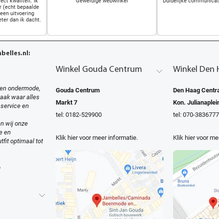
ect kwaliteit. Ik
Geweldige webwinkel
Duidelijke communicati
r (echt bepaalde
 een uitvoering
eter dan ik dacht.
elles.nl:
Winkel Gouda Centrum
Winkel Den 
en ondermode,
Gouda Centrum
Den Haag Centra
zaak waar alles
Markt 7
Kon. Julianaplei
 service en
tel: 0182-529900
tel: 070-3836777
n wij onze
e en
Klik hier voor meer informatie.
Klik hier voor me
tfit optimaal tot
o