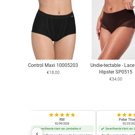
Control Maxi 10005203
Undie-tectable - Lace
Hipster SP0515
€18,00
€34,00
RW
Peter Thie
02/09/2026
02/23/20
Geverifieerde klant van Jambelles.nl
Geverifieerde klant van 