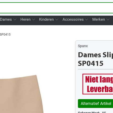
Dames
Heren
Kinderen
Accessoires
Merken
 SP0415
Spanx
Dames Sli
SP0415
Alternatief Artikel
Gekozen Maat:
XS