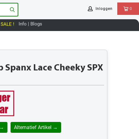
Inloggen
0
Info | Blogs
SALE !
p Spanx Lace Cheeky SPX
 →
Alternatief Artikel →