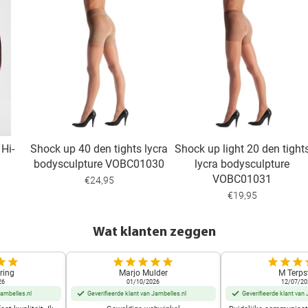
 Hi-
Shock up 40 den tights lycra
Shock up light 20 den tight
bodysculpture VOBC01030
lycra bodysculpture
VOBC01031
€24,95
€19,95
Wat klanten zeggen
ring
Marjo Mulder
M Terps
26
01/10/2026
12/07/20
Jambelles.nl
Geverifieerde klant van Jambelles.nl
Geverifieerde klant van 