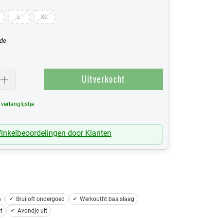
L
XL
ude
Uitverkocht
erlanglijstje
Mijn Verlanglijst
inkelbeoordelingen door Klanten
n
Bruiloft ondergoed
Werkoutfit basislaag
t
Avondje uit