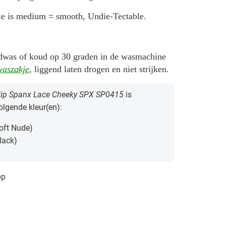
ie is medium = smooth, Undie-Tectable.
dwas of koud op 30 graden in de wasmachine
aszakje
, liggend laten drogen en niet strijken.
ip Spanx Lace Cheeky SPX SP0415
is
volgende kleur(en):
oft Nude)
lack)
pp