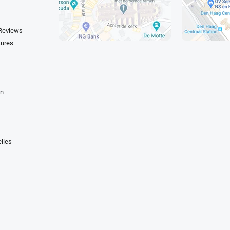
 Reviews
tures
en
lles