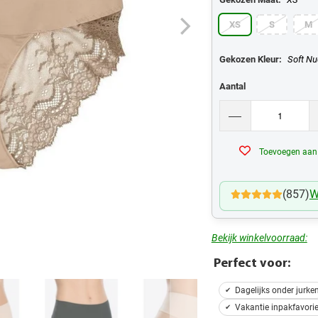
XS
S
M
Gekozen Kleur:
Soft N
Aantal
Toevoegen aan v
(857)
W
Bekijk winkelvoorraad:
Perfect voor:
Dagelijks onder jurke
Vakantie inpakfavorie