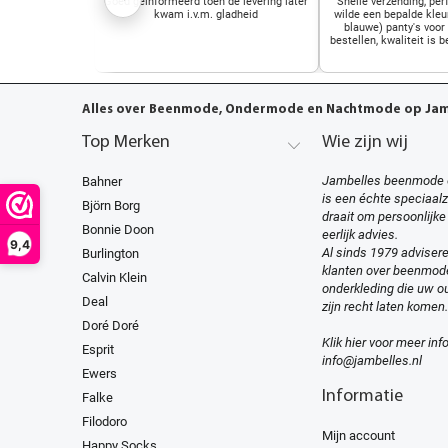
Goed geinformeerd toen de levering later
Snelle verzending, perf
kwam i.v.m. gladheid
wilde een bepalde kleu
blauwe) panty's voor
bestellen, kwaliteit is b
Alles over Beenmode, Ondermode en Nachtmode op Jamb
Top Merken
Wie zijn wij
Jambelles beenmode 
Bahner
is een échte speciaal
Björn Borg
draait om persoonlijke
Bonnie Doon
eerlijk advies.
9,4
Al sinds 1979 advisere
Burlington
klanten over beenmod
Calvin Klein
onderkleding die uw ou
Deal
zijn recht laten komen.
Doré Doré
Klik hier voor meer inf
Esprit
info@jambelles.nl
Ewers
Informatie
Falke
Filodoro
Mijn account
Happy Socks