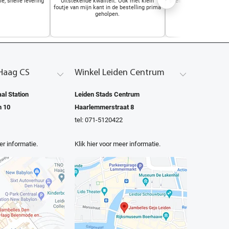
e, snelle levering
Uitstekende kwaliteit. Ook met klein
snelle leering voordelig
foutje van mijn kant in de bestelling prima
draagcom
geholpen.
Haag CS
Winkel Leiden Centrum
al Station
Leiden Stads Centrum
n 10
Haarlemmerstraat 8
tel: 071-5120422
er informatie.
Klik hier voor meer informatie.