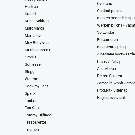
Over ons
Hudson
Contact pagina
Kunert
Klanten beoordeling -
Kunst Sokken
Werken bij ons - Vaca
MarcMarcs
Verzenden
Marianne
Retourneren
Mey Bodywear
Klachtenregeling
Muchachomalo
Algemene voorwaard
Oroblu
Privacy Policy
Schiesser
Alle Merken
Sloggi
Dieren Sokken
Wolford
Jambelle wordt Jambe
Sock my Feet
Product - Sitemap
Spanx
Pagina overzicht
Taubert
Ten Cate
Tommy Hilfinger
Trasparenze
Triumph