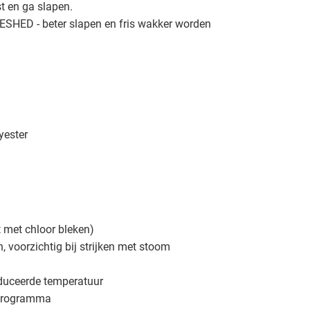
t en ga slapen.
HED - beter slapen en fris wakker worden
yester
t met chloor bleken)
en, voorzichtig bij strijken met stoom
duceerde temperatuur
 programma