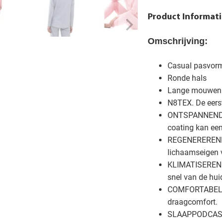
Product Informati
Omschrijving:
Casual pasvor
Ronde hals
Lange mouwen
N8TEX. De eerst
ONTSPANNEND - 
coating kan een
REGENEREREND -
lichaamseigen v
KLIMATISEREND
snel van de hui
COMFORTABEL - 
draagcomfort.
SLAAPPODCAST -