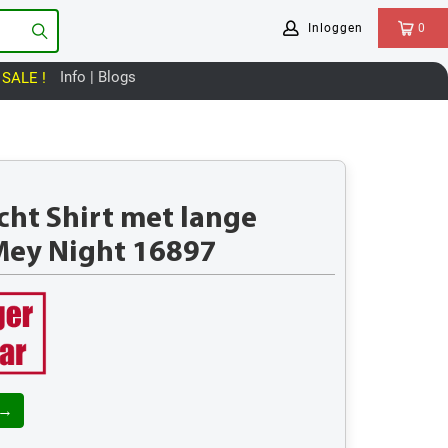
Inloggen
0
Info | Blogs
SALE !
ht Shirt met lange
ey Night 16897
 →