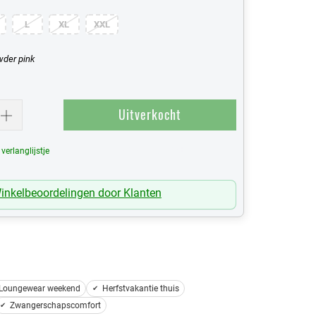
L
XL
XXL
der pink
Uitverkocht
erlanglijstje
Mijn Verlanglijst
inkelbeoordelingen door Klanten
Loungewear weekend
Herfstvakantie thuis
Zwangerschapscomfort