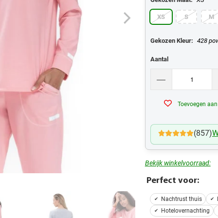
XS
S
M
Gekozen Kleur:
428 pow
Aantal
Toevoegen aan v
(857)
W
Bekijk winkelvoorraad:
Perfect voor:
Nachtrust thuis
Hotelovernachting