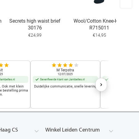
n
Secrets high waist brief
Wool/Cotton Knee-High
30176
R715011
€24,99
€14,95
it
M Terpstra
Marjo Mu
25
12/07/2025
01/10/2
Jambelles.nl
Geverifieerde klant van Jambelles.nl
Geverifieerde klant van
t. Ook met klein
Duidelijke communicatie, snelle levering
Geweldige w
de bestelling prima
n.
Haag CS
Winkel Leiden Centrum