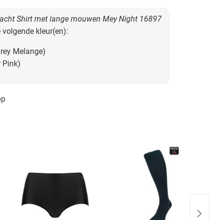
cht Shirt met lange mouwen Mey Night 16897
e volgende kleur(en):
Grey Melange)
 Pink)
pp