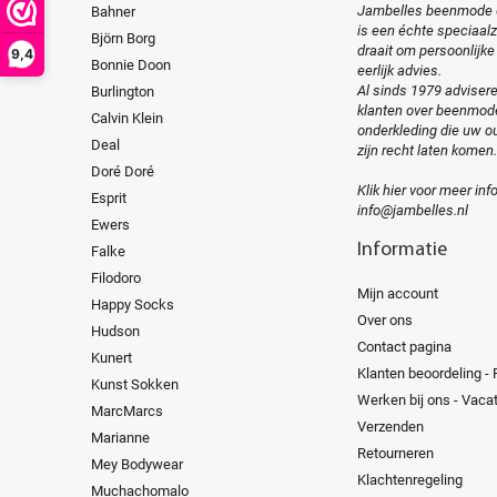
Jambelles beenmode 
Bahner
is een échte speciaal
Björn Borg
draait om persoonlijke
9,4
Bonnie Doon
eerlijk advies.
Al sinds 1979 advisere
Burlington
klanten over beenmod
Calvin Klein
onderkleding die uw ou
Deal
zijn recht laten komen.
Doré Doré
Klik hier voor meer inf
Esprit
info@jambelles.nl
Ewers
Informatie
Falke
Filodoro
Mijn account
Happy Socks
Over ons
Hudson
Contact pagina
Kunert
Klanten beoordeling -
Kunst Sokken
Werken bij ons - Vaca
MarcMarcs
Verzenden
Marianne
Retourneren
Mey Bodywear
Klachtenregeling
Muchachomalo