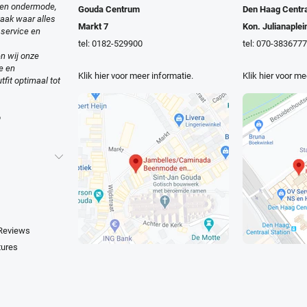
en ondermode,
Gouda Centrum
Den Haag Centra
zaak waar alles
Markt 7
Kon. Julianaplei
 service en
tel: 0182-529900
tel: 070-3836777
n wij onze
e en
Klik hier voor meer informatie.
Klik hier voor me
tfit optimaal tot
o
 Reviews
tures