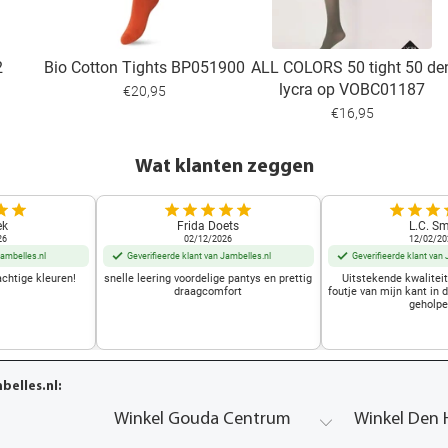
2
Bio Cotton Tights BP051900
ALL COLORS 50 tight 50 de
lycra op VOBC01187
€20,95
€16,95
Wat klanten zeggen
ek
Frida Doets
L.C. Sm
26
02/12/2026
12/02/20
Jambelles.nl
Geverifieerde klant van Jambelles.nl
Geverifieerde klant van 
achtige kleuren!
snelle leering voordelige pantys en prettig
Uitstekende kwalitei
draagcomfort
foutje van mijn kant in 
geholpe
elles.nl:
Winkel Gouda Centrum
Winkel Den 