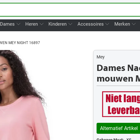
Dames
Heren
Kinderen
Accessoires
Merken
WEN MEY NIGHT 16897
Mey
Dames Nac
mouwen M
Alternatief Artikel
Gekozen Maat:
XS