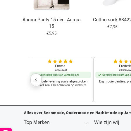
Aurora Panty 15 den. Aurora
Cotton sock 8342
15
€7,95
€5,95
Emma
Frederi
12/02/2025
03/02/20
Geverifieerde klant van Jambelles.nl
Geverifieerde klant van 
Punctuele levering zoals afgesproken
Erg mooie panties, pr
Artikel zoals beschreven op website
Alles over Beenmode, Ondermode en Nachtmode op Jamb
Top Merken
Wie zijn wij