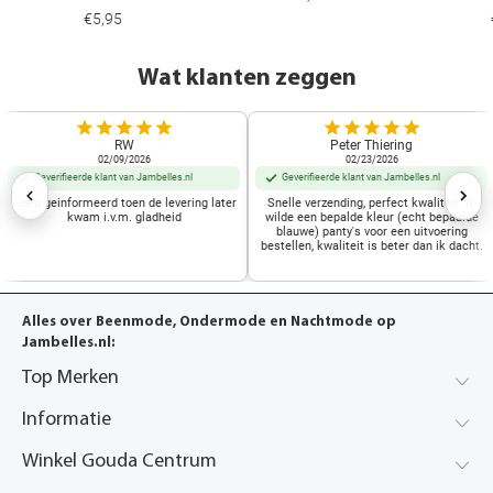
€5,95
Wat klanten zeggen
RW
Peter Thiering
02/09/2026
02/23/2026
Geverifieerde klant van Jambelles.nl
Geverifieerde klant van Jambelles.nl
Goed geinformeerd toen de levering later
Snelle verzending, perfect kwaliteit. Ik
kwam i.v.m. gladheid
wilde een bepalde kleur (echt bepaalde
blauwe) panty's voor een uitvoering
bestellen, kwaliteit is beter dan ik dacht.
Alles over Beenmode, Ondermode en Nachtmode op
Jambelles.nl:
Top Merken
Informatie
Winkel Gouda Centrum