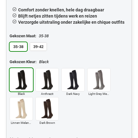
Comfort zonder knellen, hele dag draagbaar
Blijft netjes zitten tijdens werk en reizen
Verzorgde uitstraling onder zakelijke en chique outfits
Gekozen Maat:
35-38
35-38
39-42
Gekozen Kleur:
Black
Black
Anthrazit
Dark Navy
Light Grey Melange
Linnen Melange
Dark Brown