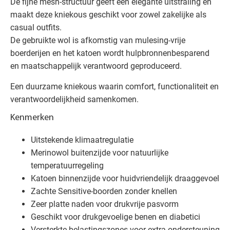
De fijne mesh-structuur geeft een elegante uitstraling en
maakt deze kniekous geschikt voor zowel zakelijke als
casual outfits.
De gebruikte wol is afkomstig van mulesing-vrije
boerderijen en het katoen wordt hulpbronnenbesparend
en maatschappelijk verantwoord geproduceerd.
Een duurzame kniekous waarin comfort, functionaliteit en
verantwoordelijkheid samenkomen.
Kenmerken
Uitstekende klimaatregulatie
Merinowol buitenzijde voor natuurlijke
temperatuurregeling
Katoen binnenzijde voor huidvriendelijk draaggevoel
Zachte Sensitive-boorden zonder knellen
Zeer platte naden voor drukvrije pasvorm
Geschikt voor drukgevoelige benen en diabetici
Versterkte belastingszones voor extra ondersteuning