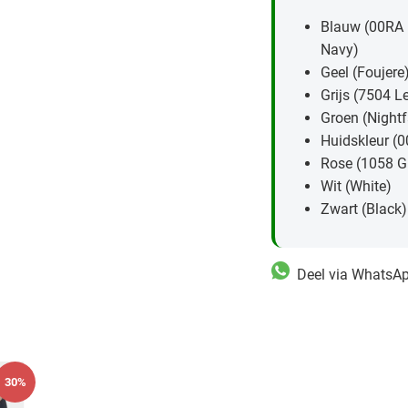
Blauw (00RA N
Navy)
Geel (Foujere
Grijs (7504 L
Groen (Nightf
Huidskleur (
Rose (1058 G
Wit (White)
Zwart (Black)
Deel via WhatsA
30%