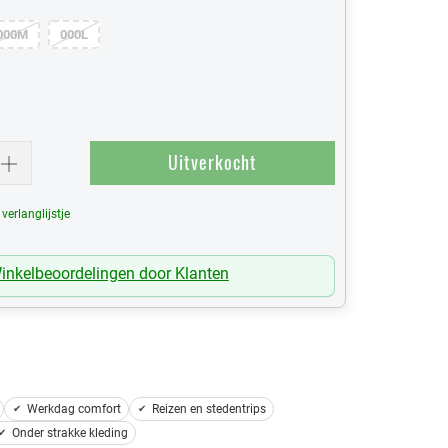
000M
000L
Uitverkocht
erlanglijstje
Mijn Verlanglijst
inkelbeoordelingen door Klanten
Werkdag comfort
Reizen en stedentrips
Onder strakke kleding