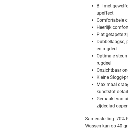
BH met gewelfd
upeffect
Comfortabele c
Heerlijk comfor
Plat getapete z
Dubbellaagse, p
en rugdeel
Optimale steun 
rugdeel
Onzichtbaar on
Kleine Sloggi-p
Maximaal draag
kunststof detai
Gemaakt van ui
zijdeglad opper
Samenstelling: 70% 
Wassen kan op 40 gr