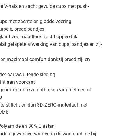
e V-hals en zacht gevulde cups met push-
ups met zachte en gladde voering
tabele, brede bandjes
ijkant voor naadloos zacht oppervlak
lat getapete afwerking van cups, bandjes en zij-
en maximaal comfort dankzij breed zij- en
der nauwsluitende kleding
rint aan voorkant
comfort dankzij ontbreken van metalen of
ls
terst licht en dun 3D-ZERO-materiaal met
vlak
Polyamide en 30% Elastan
aden gewassen worden in de wasmachine bij