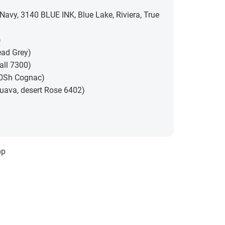
avy, 3140 BLUE INK, Blue Lake, Riviera, True
)
ead Grey)
all 7300)
00Sh Cognac)
uava, desert Rose 6402)
pp