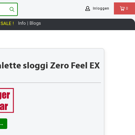
Inloggen
0
Info | Blogs
SALE !
ette sloggi Zero Feel EX
 →