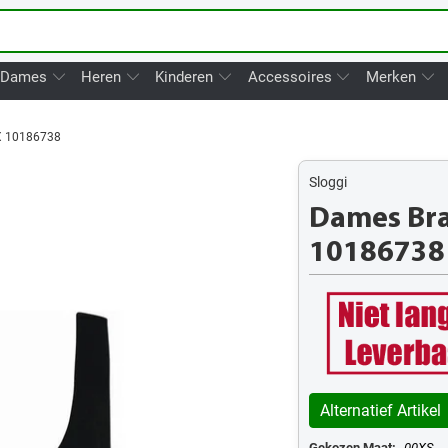
Dames
Heren
Kinderen
Accessoires
Merken
X 10186738
Sloggi
Dames Bral
10186738
Alternatief Artikel
Gekozen Maat:
00XS