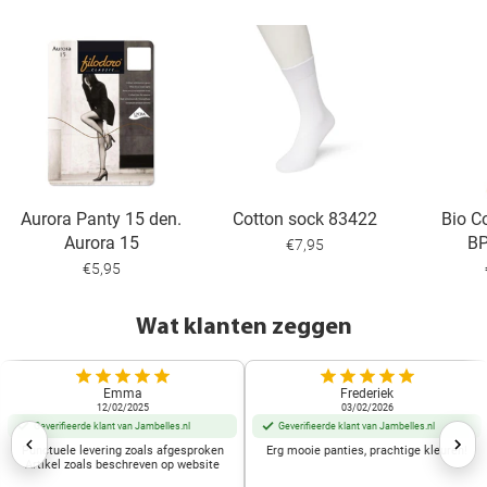
Aurora Panty 15 den.
Cotton sock 83422
Bio C
Aurora 15
B
€7,95
€5,95
Wat klanten zeggen
Emma
Frederiek
12/02/2025
03/02/2026
Geverifieerde klant van Jambelles.nl
Geverifieerde klant van Jambelles.nl
Punctuele levering zoals afgesproken
Erg mooie panties, prachtige kleuren!
Artikel zoals beschreven op website