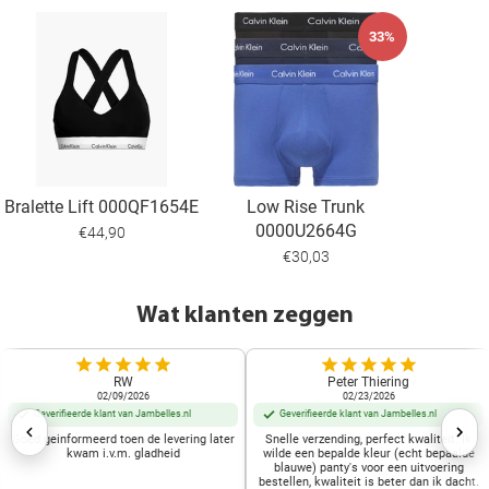
33%
Bralette Lift 000QF1654E
Low Rise Trunk
0000U2664G
€44,90
€30,03
Wat klanten zeggen
RW
Peter Thiering
02/09/2026
02/23/2026
Geverifieerde klant van Jambelles.nl
Geverifieerde klant van Jambelles.nl
Goed geinformeerd toen de levering later
Snelle verzending, perfect kwaliteit. Ik
kwam i.v.m. gladheid
wilde een bepalde kleur (echt bepaalde
blauwe) panty's voor een uitvoering
bestellen, kwaliteit is beter dan ik dacht.