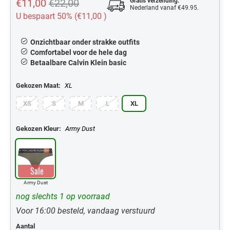
€11,00
€22,00
Gratis verzending.
Nederland vanaf €49.95.
U bespaart 50% (
€11,00
)
Onzichtbaar onder strakke outfits
Comfortabel voor de hele dag
Betaalbare Calvin Klein basic
Gekozen Maat:
XL
XS
S
M
L
XL
Gekozen Kleur:
Army Dust
Sale
Army Dust
nog slechts 1 op voorraad
Voor 16:00 besteld, vandaag verstuurd
Aantal