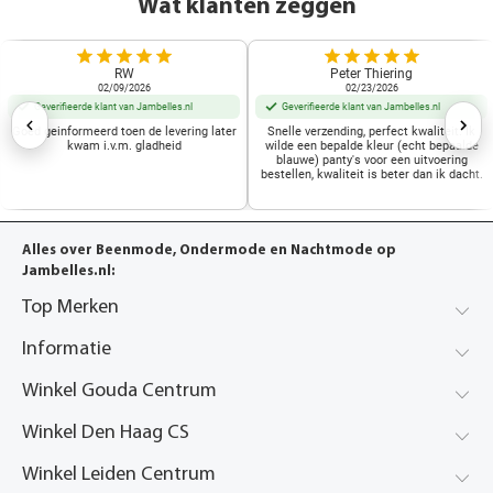
Wat klanten zeggen
RW
Peter Thiering
02/09/2026
02/23/2026
Geverifieerde klant van Jambelles.nl
Geverifieerde klant van Jambelles.nl
Goed geinformeerd toen de levering later
Snelle verzending, perfect kwaliteit. Ik
kwam i.v.m. gladheid
wilde een bepalde kleur (echt bepaalde
blauwe) panty's voor een uitvoering
bestellen, kwaliteit is beter dan ik dacht.
Alles over Beenmode, Ondermode en Nachtmode op
Jambelles.nl:
Top Merken
Informatie
Winkel Gouda Centrum
Winkel Den Haag CS
Winkel Leiden Centrum