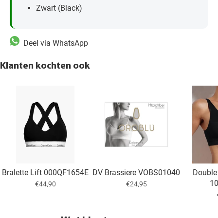
Zwart (Black)
Deel via WhatsApp
Klanten kochten ook
Bralette Lift 000QF1654E
DV Brassiere VOBS01040
Double
1
€44,90
€24,95