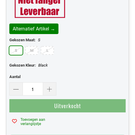
Alternatief Artikel →
Gekozen Maat:
S
S
M
L
Gekozen Kleur:
Black
Aantal
Uitverkocht
Toevoegen aan
Mijn Verlanglijst
verlanglijstje