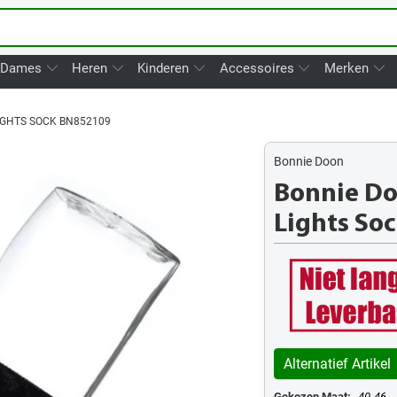
Dames
Heren
Kinderen
Accessoires
Merken
IGHTS SOCK BN852109
Bonnie Doon
Bonnie D
Lights So
Alternatief Artikel
Gekozen Maat:
40-46