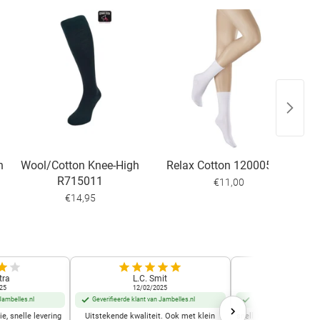
n
Wool/Cotton Knee-High
Relax Cotton 120005120
K
R715011
€11,00
€14,95
tra
L.C. Smit
Frida D
25
12/02/2025
02/12/2
Jambelles.nl
Geverifieerde klant van Jambelles.nl
Geverifieerde klant van
e, snelle levering
Uitstekende kwaliteit. Ook met klein
snelle leering voordelig