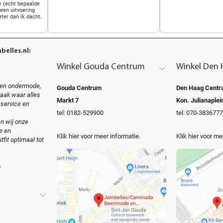
r (echt bepaalde
 een uitvoering
eter dan ik dacht.
elles.nl:
Winkel Gouda Centrum
Winkel Den 
en ondermode,
Gouda Centrum
Den Haag Centra
zaak waar alles
Markt 7
Kon. Julianaplei
 service en
tel: 0182-529900
tel: 070-3836777
n wij onze
e en
Klik hier voor meer informatie.
Klik hier voor me
tfit optimaal tot
o