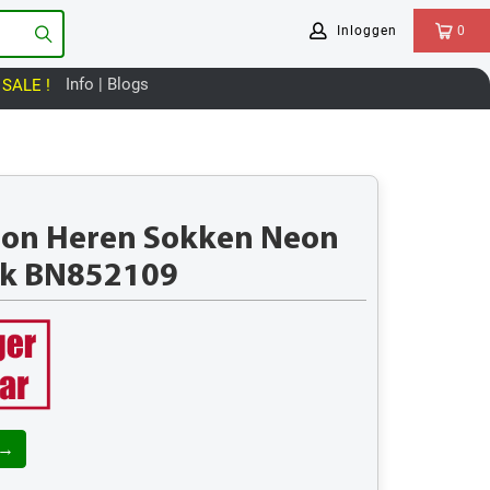
Inloggen
0
Info | Blogs
SALE !
oon Heren Sokken Neon
ck BN852109
 →