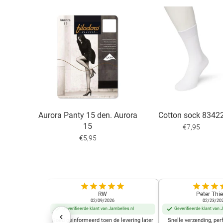
Aurora Panty 15 den. Aurora
Cotton sock 8342
15
€7,95
€5,95
RW
Peter Thie
02/09/2026
02/23/20
Geverifieerde klant van Jambelles.nl
Geverifieerde klant van 
Goed geinformeerd toen de levering later
Snelle verzending, perf