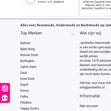
kwam i.v.m. gladheid
wilde een bepalde kleu
blauwe) panty's voor
bestellen, kwaliteit is b
Alles over Beenmode, Ondermode en Nachtmode op Jamb
Top Merken
Wie zijn wij
Jambelles beenmode 
Bahner
is een échte speciaal
Björn Borg
draait om persoonlijke
Bonnie Doon
eerlijk advies.
Al sinds 1979 advisere
Burlington
klanten over beenmod
Calvin Klein
onderkleding die uw ou
Deal
zijn recht laten komen.
Doré Doré
Klik hier voor meer inf
Esprit
info@jambelles.nl
Ewers
Informatie
Falke
9,4
Filodoro
Mijn account
Happy Socks