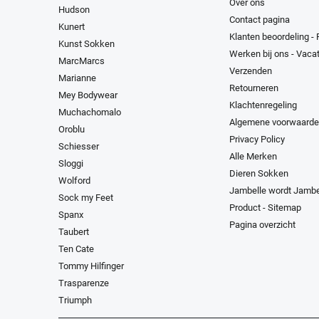
Over ons
Hudson
Contact pagina
Kunert
Klanten beoordeling -
Kunst Sokken
Werken bij ons - Vaca
MarcMarcs
Verzenden
Marianne
Retourneren
Mey Bodywear
Klachtenregeling
Muchachomalo
Algemene voorwaard
Oroblu
Privacy Policy
Schiesser
Alle Merken
Sloggi
Dieren Sokken
Wolford
Jambelle wordt Jambe
Sock my Feet
Product - Sitemap
Spanx
Pagina overzicht
Taubert
Ten Cate
Tommy Hilfinger
Trasparenze
Triumph