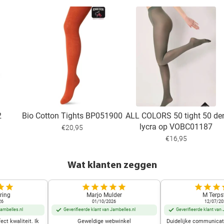
2
Bio Cotton Tights BP051900
ALL COLORS 50 tight 50 de
lycra op VOBC01187
€20,95
€16,95
Wat klanten zeggen
ring
Marjo Mulder
M Terps
26
01/10/2026
12/07/20
Jambelles.nl
Geverifieerde klant van Jambelles.nl
Geverifieerde klant van 
ect kwaliteit. Ik
Geweldige webwinkel
Duidelijke communicati