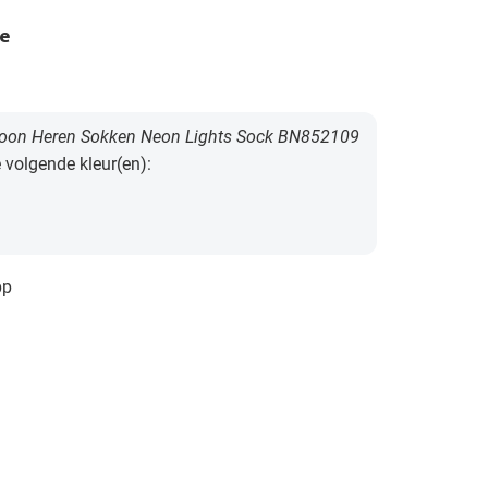
e
oon Heren Sokken Neon Lights Sock BN852109
e volgende kleur(en):
pp