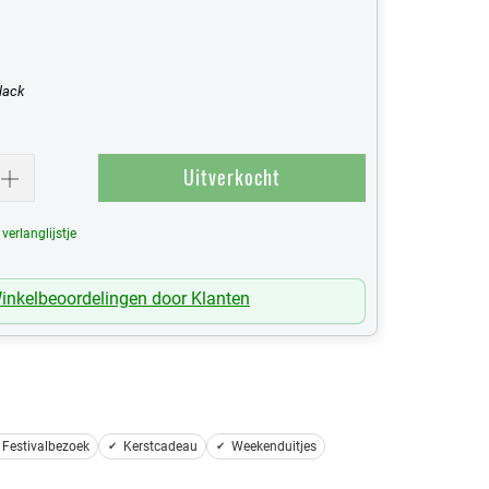
lack
Uitverkocht
erlanglijstje
Mijn Verlanglijst
inkelbeoordelingen door Klanten
Festivalbezoek
Kerstcadeau
Weekenduitjes