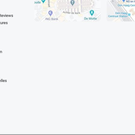
 Reviews
tures
en
lles