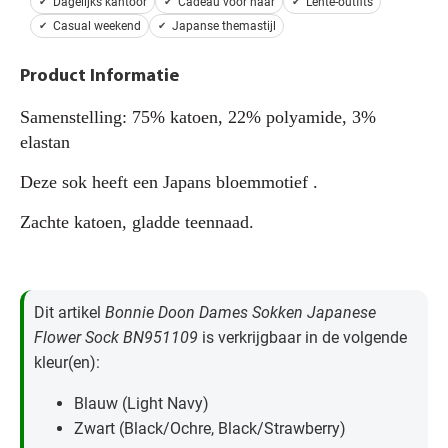
Dagelijks kantoor
Cadeau voor haar
Lente-outfits
Casual weekend
Japanse themastijl
Product Informatie
Samenstelling: 75% katoen, 22% polyamide, 3%
elastan
Deze sok heeft een Japans bloemmotief .
Zachte katoen, gladde teennaad.
Dit artikel
Bonnie Doon Dames Sokken Japanese
Flower Sock BN951109
is verkrijgbaar in de volgende
kleur(en):
Blauw (Light Navy)
Zwart (Black/Ochre, Black/Strawberry)