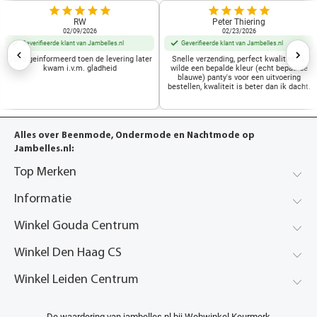
RW
Peter Thiering
02/09/2026
02/23/2026
Geverifieerde klant van Jambelles.nl
Geverifieerde klant van Jambelles.nl
Goed geinformeerd toen de levering later
Snelle verzending, perfect kwaliteit. Ik
kwam i.v.m. gladheid
wilde een bepalde kleur (echt bepaalde
blauwe) panty's voor een uitvoering
bestellen, kwaliteit is beter dan ik dacht.
Alles over Beenmode, Ondermode en Nachtmode op
Jambelles.nl:
Top Merken
Informatie
Winkel Gouda Centrum
Winkel Den Haag CS
Winkel Leiden Centrum
De waardering van jambelles.nl bij
Webwinkel Keurmerk