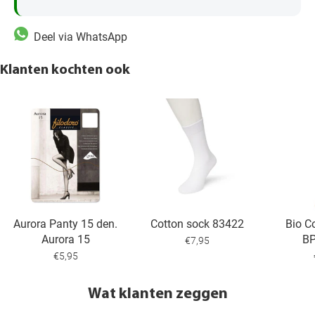
Deel via WhatsApp
Klanten kochten ook
Aurora Panty 15 den.
Cotton sock 83422
Bio C
Aurora 15
B
€7,95
€5,95
Wat klanten zeggen