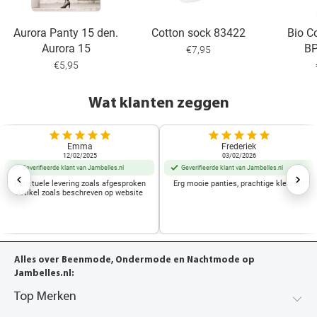
Aurora Panty 15 den.
Cotton sock 83422
Bio C
Aurora 15
B
€7,95
€5,95
Wat klanten zeggen
Emma
Frederiek
12/02/2025
03/02/2026
Geverifieerde klant van Jambelles.nl
Geverifieerde klant van Jambelles.nl
Punctuele levering zoals afgesproken
Erg mooie panties, prachtige kleuren!
Artikel zoals beschreven op website
Alles over Beenmode, Ondermode en Nachtmode op
Jambelles.nl:
Top Merken