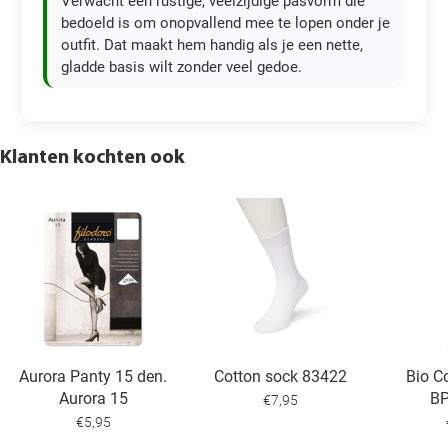
Verwacht een rustige, veelzijdige pasvorm die
bedoeld is om onopvallend mee te lopen onder je
outfit. Dat maakt hem handig als je een nette,
gladde basis wilt zonder veel gedoe.
Klanten kochten ook
Aurora Panty 15 den.
Cotton sock 83422
Bio C
Aurora 15
B
€7,95
€5,95