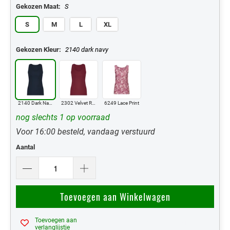
Gekozen Maat:
S
S
M
L
XL
Gekozen Kleur:
2140 dark navy
2140 Dark Navy
2302 Velvet Red
6249 Lace Print
nog slechts 1 op voorraad
Voor 16:00 besteld, vandaag verstuurd
Aantal
Toevoegen aan Winkelwagen
Toevoegen aan
Mijn Verlanglijst
verlanglijstje