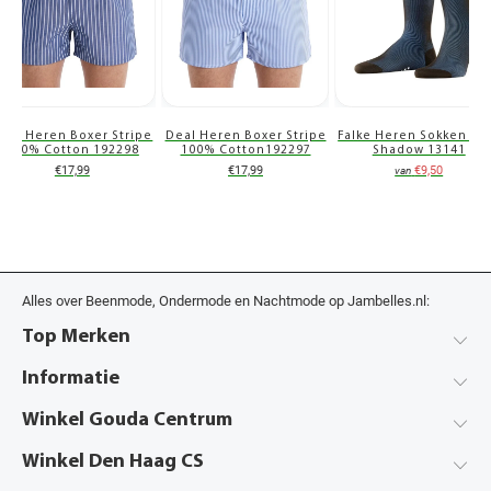
eal Heren Boxer Stripe
Deal Heren Boxer Stripe
Falke Heren Sokken Fi
100% Cotton 192298
100% Cotton192297
Shadow 13141
€17,99
€17,99
€9,50
van
Alles over Beenmode, Ondermode en Nachtmode op Jambelles.nl:
Top Merken
Informatie
Winkel Gouda Centrum
Winkel Den Haag CS