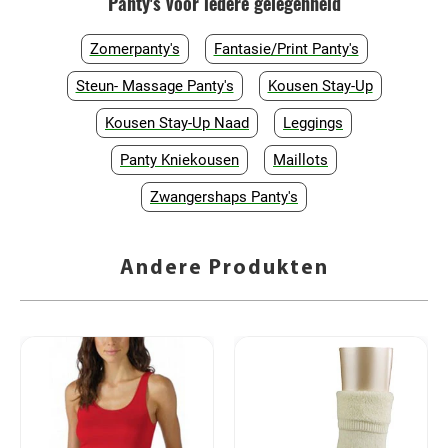
Panty's voor iedere gelegenheid
Zomerpanty's
Fantasie/Print Panty's
Steun- Massage Panty's
Kousen Stay-Up
Kousen Stay-Up Naad
Leggings
Panty Kniekousen
Maillots
Zwangershaps Panty's
Andere Produkten