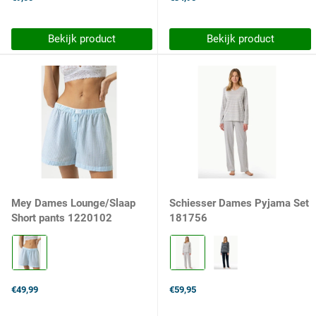
selected
Bekijk product
Bekijk product
Mey Dames Lounge/Slaap
Schiesser Dames Pyjama Set
Short pants 1220102
181756
Kleur:
Kleur:
1717
210
powder
silbergrau-
blue
mel.
€49,99
€59,95
selected
selected