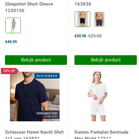
Sleepshirt Short Sleeve
163838
1230136
Kleur:
803
Kleur:
Dunkelblau
1768
selected
blue
€29,95
€20,96
zodiac
Old
€49,99
price
selected
Bekijk product
Bekijk product
50% off
Schiesser Heren Nacht Shirt
Dames Pantalon Bermuda
1/2 arm 163831
Mey Night 17211