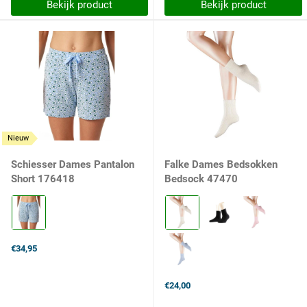
Bekijk product
Bekijk product
Nieuw
Schiesser Dames Pantalon
Falke Dames Bedsokken
Short 176418
Bedsock 47470
Kleur:
Kleur:
805
Offwhite
hellblau
selected
selected
€34,95
€24,00