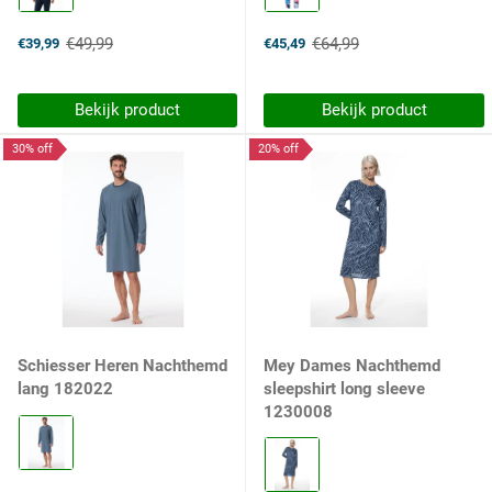
frost
holiday
blue
blue
€49,99
€64,99
€39,99
€45,49
selected
selected
Old
Old
price
price
Bekijk product
Bekijk product
30% off
20% off
Schiesser Heren Nachthemd
Mey Dames Nachthemd
lang 182022
sleepshirt long sleeve
1230008
Kleur:
Blaugrau
Kleur:
808
1173
selected
polar