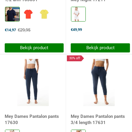
Kleur:
Kleur:
Donkerblauw
1
selected
weiss
selected
€29,95
€49,99
€14,97
Old
price
Bekijk product
Bekijk product
30% off
Mey Dames Pantalon pants
Mey Dames Pantalon pants
17630
3/4 length 17631