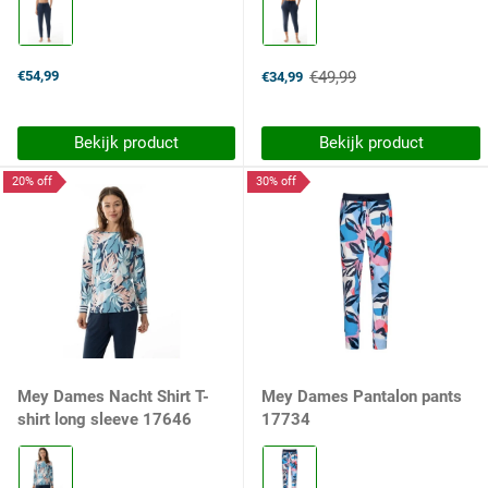
Kleur:
Kleur:
895
895
deep
deep
shadow
shadow
€54,99
€49,99
€34,99
selected
selected
Old
price
Bekijk product
Bekijk product
20% off
30% off
Mey Dames Nacht Shirt T-
Mey Dames Pantalon pants
shirt long sleeve 17646
17734
Kleur:
Kleur:
899
555