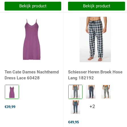
Bekijk product
Bekijk product
Ten Cate Dames Nachthemd
Schiesser Heren Broek Hose
Dress Lace 60428
Lang 182192
Kleur:
Kleur:
2216
913
purple
multicolor
orchid
2
+2
+2
€39,99
selected
selected
variants
€49,95