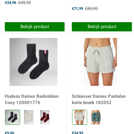
€49,95
€34,96
wind
Old
€89,99
€71,99
price
selected
Old
price
Bekijk product
Bekijk product
Hudson Dames Bedsokken
Schiesser Dames Pantalon
Cosy 120001776
korte broek 182052
Kleur:
Kleur:
0005
917
Black
multicolor
selected
6
€9,00
€34,95