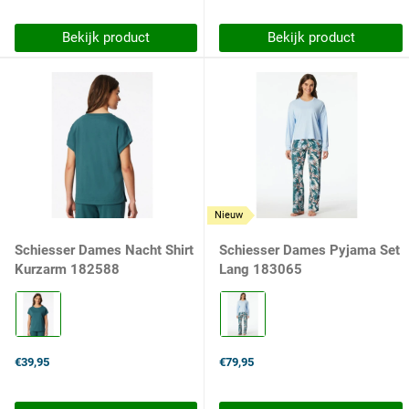
Bekijk product
Bekijk product
Nieuw
Schiesser Dames Nacht Shirt
Schiesser Dames Pyjama Set
Kurzarm 182588
Lang 183065
Kleur:
Kleur:
700
805
hellblau
gr�n
selected
selected
€39,95
€79,95